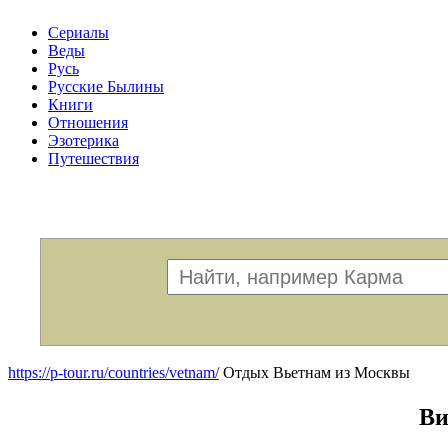
Сериалы
Веды
Русь
Русские Былины
Книги
Отношения
Эзотерика
Путешествия
Меню
https://p-tour.ru/countries/vetnam/
Отдых Вьетнам из Москвы
Ви