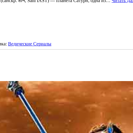
(санскр. शनि, Śani IAST) — планета Сатурн, одна из…
Читать Да
ика:
Ведические Сериалы