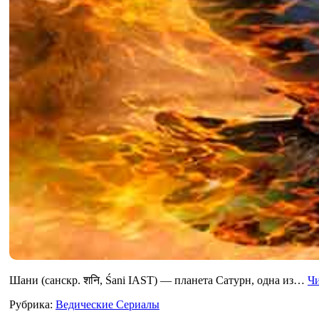
Шани (санскр. शनि, Śani IAST) — планета Сатурн, одна из…
Чи
Рубрика:
Ведические Сериалы