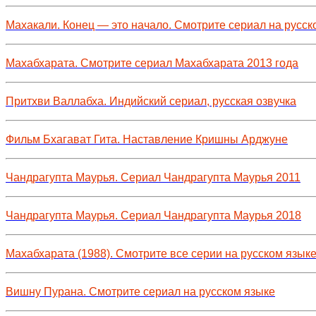
Махакали. Конец — это начало. Смотрите сериал на русск
Махабхарата. Смотрите сериал Махабхарата 2013 года
Притхви Валлабха. Индийский сериал, русская озвучка
Фильм Бхагават Гита. Наставление Кришны Арджуне
Чандрагупта Маурья. Сериал Чандрагупта Маурья 2011
Чандрагупта Маурья. Сериал Чандрагупта Маурья 2018
Махабхарата (1988). Смотрите все серии на русском язык
Вишну Пурана. Смотрите сериал на русском языке