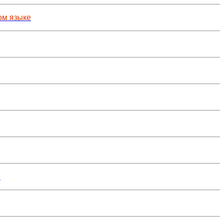
ом языке
е