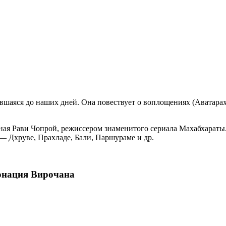
вшаяся до наших дней. Она повествует о воплощениях (Аватара
ная Рави Чопрой, режиссером знаменитого сериала Махабхараты
— Дхруве, Прахладе, Бали, Паршураме и др.
онация Вирочана