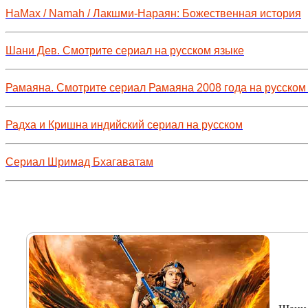
НаМах / Namah / Лакшми-Нараян: Божественная история
Шани Дев. Смотрите сериал на русском языке
Рамаяна. Смотрите сериал Рамаяна 2008 года на русском
Радха и Кришна индийский сериал на русском
Сериал Шримад Бхагаватам