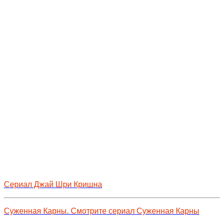
Сериал Джай Шри Кришна
Суженная Карны. Смотрите сериал Суженная Карны