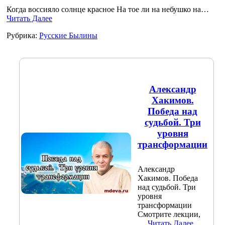
Когда воссияло солнце красное На тое ли на небушко на…
Читать Далее
Рубрика:
Русские Былины
Александр
Хакимов.
Победа над
судьбой. Три
уровня
трансформации
Александр
Хакимов. Победа
над судьбой. Три
уровня
трансформации
Смотрите лекции,
…
Читать Далее