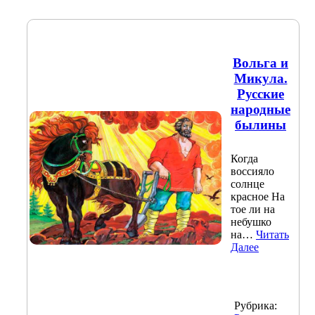
Вольга и
Микула.
Русские
народные
былины
Когда
воссияло
солнце
красное На
тое ли на
небушко
на…
Читать
Далее
Рубрика: