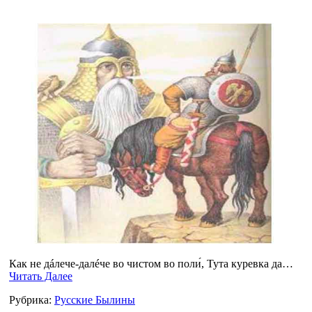
Как не дáлече-далéче во чистом во поли́, Тута куревка да…
Читать Далее
Рубрика:
Русские Былины