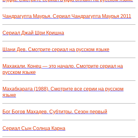
Чандрагупта Маурья. Сериал Чандрагупта Маурья 2011
Сериал Джай Шри Кришна
Шани Дев. Смотрите сериал на русском языке
Махакали. Конец — это начало. Смотрите сериал на
русском языке
Махабхарата (1988). Смотрите все серии на русском
языке
Бог Богов Махадев. Субтитры. Сезон первый
Сериал Сын Солнца Карна