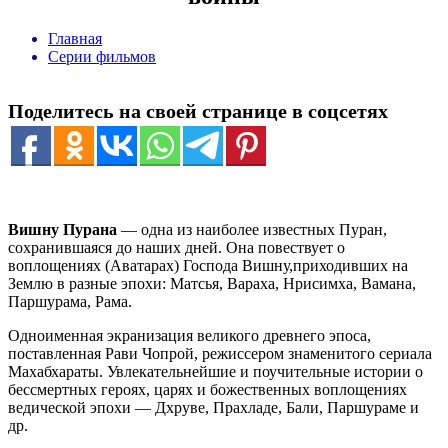
Главная
Серии фильмов
Поделитесь на своей странице в соцсетях
Вишну Пурана
— одна из наиболее известных Пуран,
сохранившаяся до наших дней. Она повествует о
воплощениях (Аватарах) Господа Вишну,приходивших на
Землю в разные эпохи: Матсья, Вараха, Нрисимха, Вамана,
Паршурама, Рама.
Одноименная экранизация великого древнего эпоса,
поставленная Рави Чопрой, режиссером знаменитого сериала
Махабхараты. Увлекательнейшие и поучительные истории о
бессмертных героях, царях и божественных воплощениях
ведической эпохи — Дхруве, Прахладе, Бали, Паршураме и
др.