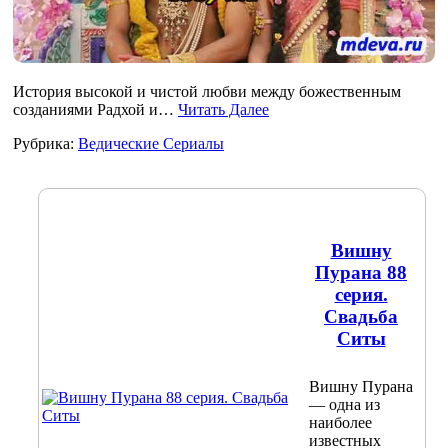
История высокой и чистой любви между божественным
созданиями Радхой и…
Читать Далее
Рубрика:
Ведические Сериалы
Вишну
Пурана 88
серия.
Свадьба
Ситы
Вишну Пурана
— одна из
наиболее
известных