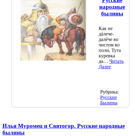
Русские
народные
былины
Как не
дáлече-
далéче во
чистом во
поли́, Тута
куревка
да…
Читать
Далее
Рубрика:
Русские
Былины
Илья Муромец и Святогор. Русские народные
былины