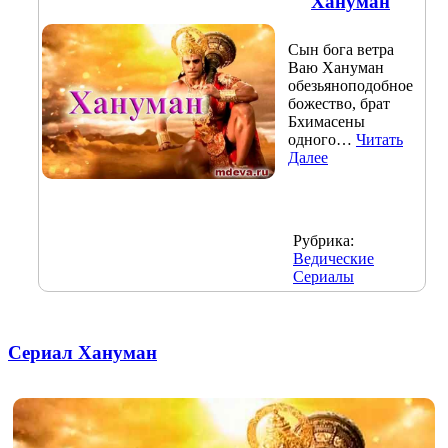
Хануман
Сын бога ветра
Ваю Хануман
обезьяноподобное
божество, брат
Бхимасены
одного…
Читать
Далее
Рубрика:
Ведические
Сериалы
Сериал Хануман