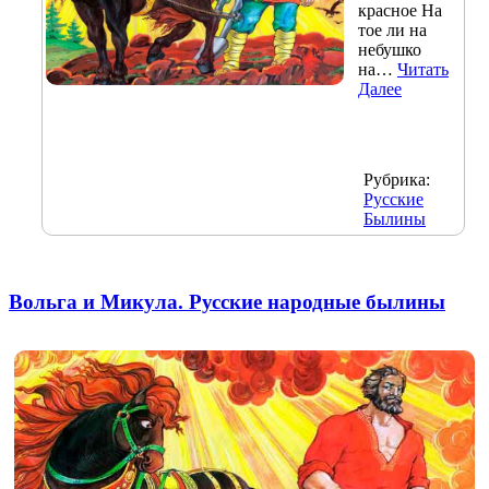
красное На
тое ли на
небушко
на…
Читать
Далее
Рубрика:
Русские
Былины
Вольга и Микула. Русские народные былины