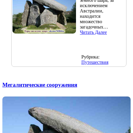
земного шара, за
исключением
Австралии,
находится
множество
загадочных…
Читать Далее
Рубрика:
Путешествия
Мегалитические сооружения