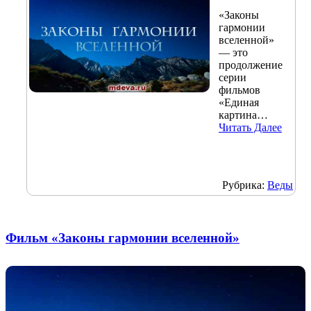
«Законы
гармонии
вселенной»
— это
продолжение
серии
фильмов
«Единая
картина…
Читать Далее
Рубрика:
Веды
Фильм «Законы гармонии вселенной»