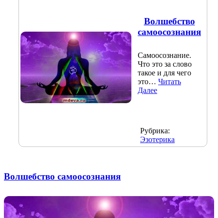
Волшебство
самоосознания
Самоосознание.
Что это за слово
такое и для чего
это…
Читать
Далее
Рубрика:
Эзотерика
Волшебство самоосознания