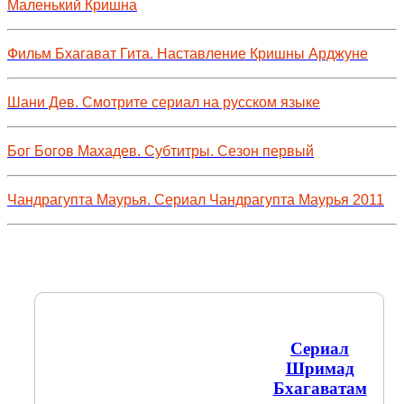
Маленький Кришна
Фильм Бхагават Гита. Наставление Кришны Арджуне
Шани Дев. Смотрите сериал на русском языке
Бог Богов Махадев. Субтитры. Сезон первый
Чандрагупта Маурья. Сериал Чандрагупта Маурья 2011
Сериал
Шримад
Бхагаватам