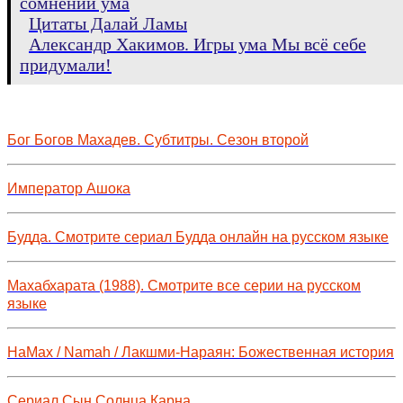
сомнений ума
Цитаты Далай Ламы
Александр Хакимов. Игры ума Мы всё себе
придумали!
Бог Богов Махадев. Субтитры. Сезон второй
Император Ашока
Будда. Смотрите сериал Будда онлайн на русском языке
Махабхарата (1988). Смотрите все серии на русском
языке
НаМах / Namah / Лакшми-Нараян: Божественная история
Сериал Сын Солнца Карна