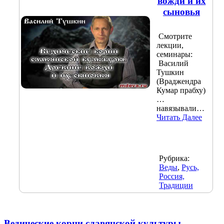
вожди и их
сыновья
Смотрите
лекции,
семинары:
Василий
Тушкин
(Враджендра
Кумар прабху)
…
навязывали…
Читать Далее
Рубрика:
Веды
,
Русь,
Россия,
Традиции
Ведические корни славянской культуры.