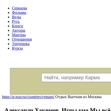
Сериалы
Фильмы
Веды
Русь
Книги
Авторы
Мантры
Отношения
Эзотерика
Курсы
Меню
https://p-tour.ru/countries/vetnam/
Отдых Вьетнам из Москвы
Александр Хакимов. Игры ума Мы всё 