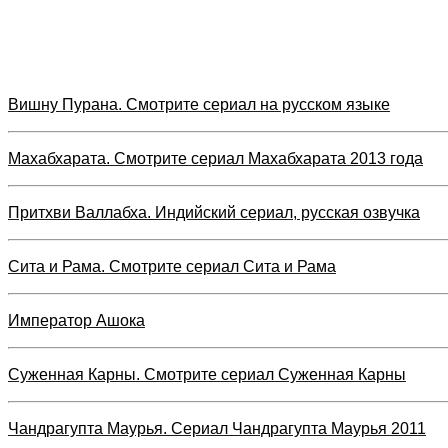
Вишну Пурана. Смотрите сериал на русском языке
Махабхарата. Смотрите сериал Махабхарата 2013 года
Притхви Валлабха. Индийский сериал, русская озвучка
Сита и Рама. Смотрите сериал Сита и Рама
Император Ашока
Суженная Карны. Смотрите сериал Суженная Карны
Чандрагупта Маурья. Сериал Чандрагупта Маурья 2011