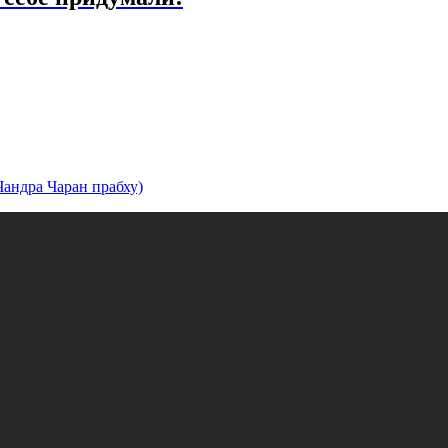
андра Чаран прабху)