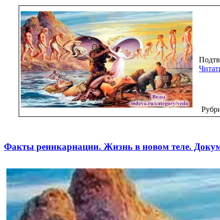
Подтв
Читат
Рубр
Факты реинкарнации. Жизнь в новом теле. Док