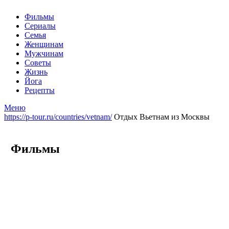
Фильмы
Сериалы
Семья
Женщинам
Мужчинам
Советы
Жизнь
Йога
Рецепты
Меню
https://p-tour.ru/countries/vetnam/
Отдых Вьетнам из Москвы
Фильмы