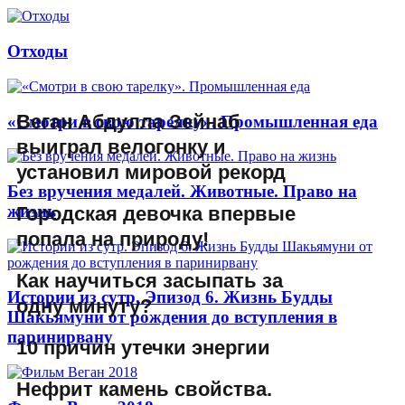
Отходы
Веган Абдулла Зейнаб
«Смотри в свою тарелку». Промышленная еда
выиграл велогонку и
установил мировой рекорд
Без вручения медалей. Животные. Право на
жизнь
Городская девочка впервые
попала на природу!
Как научиться засыпать за
Истории из сутр. Эпизод 6. Жизнь Будды
одну минуту?
Шакьямуни от рождения до вступления в
паринирвану
10 причин утечки энергии
Нефрит камень свойства.