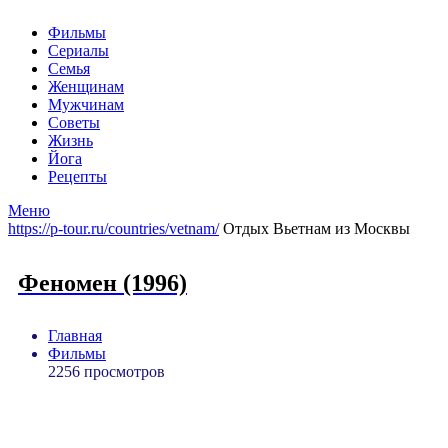
Фильмы
Сериалы
Семья
Женщинам
Мужчинам
Советы
Жизнь
Йога
Рецепты
Меню
https://p-tour.ru/countries/vetnam/
Отдых Вьетнам из Москвы
Феномен (1996)
Главная
Фильмы
2256 просмотров