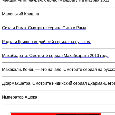
Чандрагупта Маурья. Сериал Чандрагупта Маурья 2011
Маленький Кришна
Сита и Рама. Смотрите сериал Сита и Рама
Радха и Кришна индийский сериал на русском
Махабхарата. Смотрите сериал Махабхарата 2013 года
Махакали. Конец — это начало. Смотрите сериал на русск
Дхармакшетра. Смотрите индийский сериал Дхармакшетр
Император Ашока