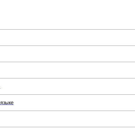
е
 языке