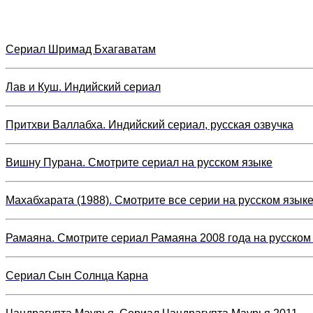
Сериал Шримад Бхагаватам
Лав и Куш. Индийский сериал
Притхви Валлабха. Индийский сериал, русская озвучка
Вишну Пурана. Смотрите сериал на русском языке
Махабхарата (1988). Смотрите все серии на русском язык
Рамаяна. Смотрите сериал Рамаяна 2008 года на русском
Сериал Сын Солнца Карна