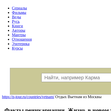
Сериалы
Фильмы
Веды
Русь
Книги
Авторы
Мантры
Отношения
Эзотерика
Курсы
Меню
https://p-tour.ru/countries/vetnam/
Отдых Вьетнам из Москвы
Факты реинкарнации. Жизнь в новом 