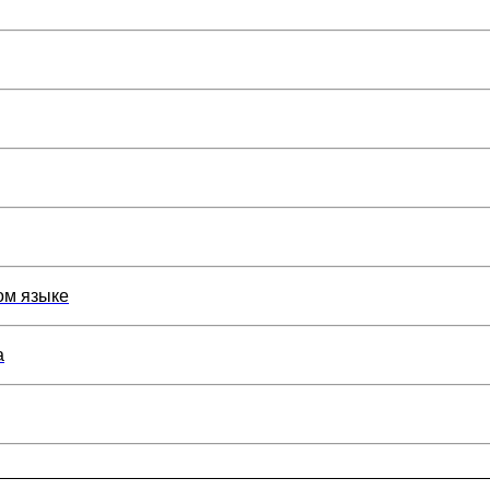
ом языке
а