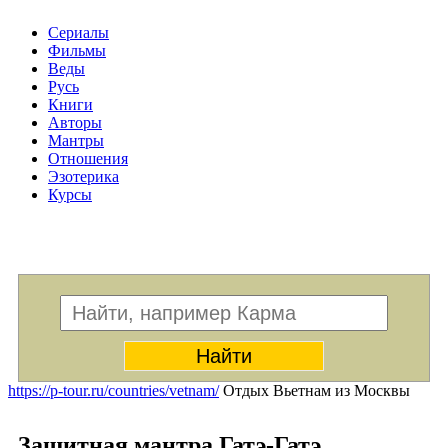
Сериалы
Фильмы
Веды
Русь
Книги
Авторы
Мантры
Отношения
Эзотерика
Курсы
Меню
https://p-tour.ru/countries/vetnam/
Отдых Вьетнам из Москвы
Защитная мантра Гатэ-Гатэ