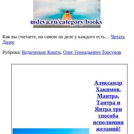
Как вы считаете, на самом ли деле у каждого есть…
Читать
Далее
Рубрика:
Ведические Книги
,
Олег Геннадьевич Торсунов
Александр
Хакимов.
Мантра,
Тантра и
Янтра три
способа
исполнения
желаний!