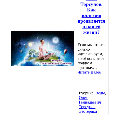
Торсунов.
Как
иллюзия
проявляется
в нашей
жизни?
Если мы что-то
сильно
идеализируем,
а всё остальное
поддаем
критике,…
Читать Далее
Рубрика:
Веды
,
Олег
Геннадьевич
Торсунов
,
Эзотерика