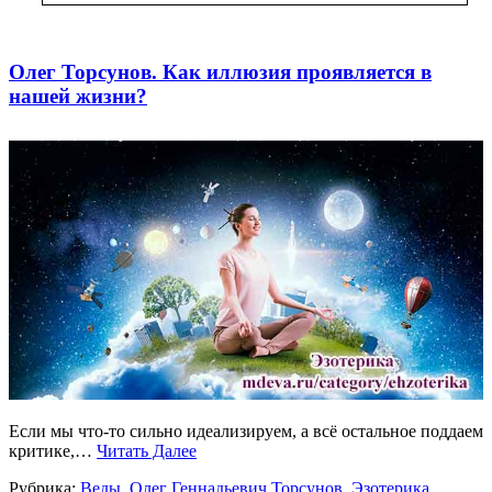
Олег Торсунов. Как иллюзия проявляется в
нашей жизни?
Если мы что-то сильно идеализируем, а всё остальное поддаем
критике,…
Читать Далее
Рубрика:
Веды
,
Олег Геннадьевич Торсунов
,
Эзотерика