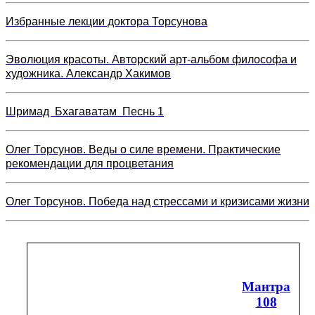
Избранные лекции доктора Торсунова
Эволюция красоты. Авторский арт-альбом философа и
художника. Александр Хакимов
Шримад Бхагаватам Песнь 1
Олег Торсунов. Веды о силе времени. Практические
рекомендации для процветания
Олег Торсунов. Победа над стрессами и кризисами жизни
Мантра
108