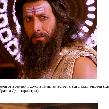
емя от времени я хожу в Гималаи встречаться с Крипачарьей (
 братом Дхритараштры).