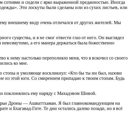
м сотнями и сидели с ярко выраженной преданностью. Иногда
дежды». Эти лоскуты были сделаны или из сухих листьев, или
оему внешнему виду очень отличался от других жителей. Мы
го существа, и я не смог отвести глаз от него. Он выглядел
л невозмутимо, а его манера держаться была божественно
о к нему настолько переполняло меня, что я вскочил со своего
ились ко мне.
го стопы и умоляюще воскликнул: «Кто бы ты ни был, назови
не из этой юги. Со смирением припадаю к твоим стопам. Будь
ни поклонялись ему наряду с Махадэвом Шивой.
 Ачарьи Дроны — Ашваттхаман. Я был главнокомандующим на
 и Бхагавад-Гите. Те дни остались далеко позади, но я всё