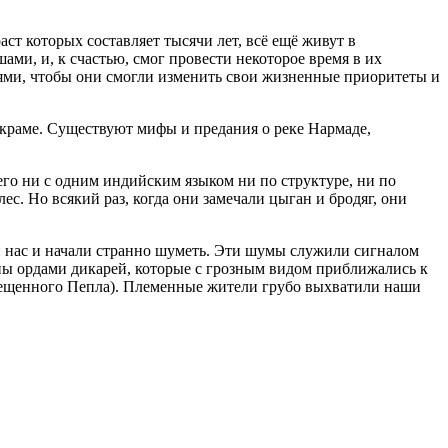
т которых составляет тысячи лет, всё ещё живут в
и, и, к счастью, смог провести некоторое время в их
лями, чтобы они смогли изменить свои жизненные приоритеты и
краме. Существуют мифы и предания о реке Нармаде,
его ни с одним индийским языком ни по структуре, ни по
с. Но всякий раз, когда они замечали цыган и бродяг, они
и нас и начали странно шуметь. Эти шумы служили сигналом
ны ордами дикарей, которые с грозным видом приближались к
Свещенного Пепла). Племенные жители грубо выхватили наши