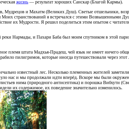
веческая
жизнь
— результат хороших Санскар (Благой Кармы).
 Мудрецов и Махатм (Великих Душ). Светые отшельники, возрас
 Моих странствований я встречался с этими Возвышенными Душам
йствие их Мудрости. Я решил поделиться этим опытом с читате
 реки Нармады, и Пахари Баба был моим спутником в этой пари
стное племя штата Мадхья-Прадеш, чей язык не имеет ничего общ
абило пилигримов, которые иногда путешествовали через этот ле
печально известный лес. Несколько племенных жителей заметил
нуло нас и мы продолжали идти вперёд. Вскоре мы были окруже
го листьев нима (природного антисептика) и порошка Вибхути (
видели их содержимое, их поведение значительно изменилось.