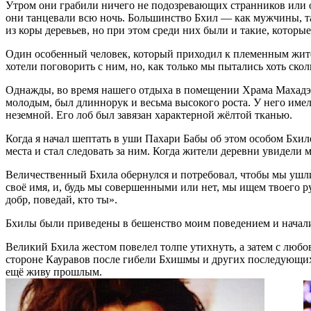
Утром они грабили ничего не подозревающих странников или о
они танцевали всю ночь. Большинство Бхил — как мужчины, т
из коры деревьев, но при этом среди них были и такие, котор
Один особенный человек, который приходил к племенным жител
хотели поговорить с ним, но, как только мы пытались хоть скол
Однажды, во время нашего отдыха в помещении Храма Махадэва 
молодым, был длиннорук и весьма высокого роста. У него имел
неземной. Его лоб был завязан характерной жёлтой тканью.
Когда я начал шептать в уши Пахари Бабы об этом особом Бхил
места и стал следовать за ним. Когда жители деревни увидели
Величественный Бхила обернулся и потребовал, чтобы мы ушли.
своё имя, и, будь мы совершенными или нет, мы ищем твоего р
добр, поведай, кто ты».
Бхилы были приведены в бешенство моим поведением и начали
Великий Бхила жестом повелел толпе утихнуть, а затем с люб
стороне Кауравов после гибели Бхишмы и других последующих г
ещё живу прошлым.