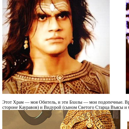
Этот Храм — моя Обитель, и эти Бхилы — мои подопечные. Вр
стороне Кауравов) и Видурой (сыном Светого Старца Въясы и