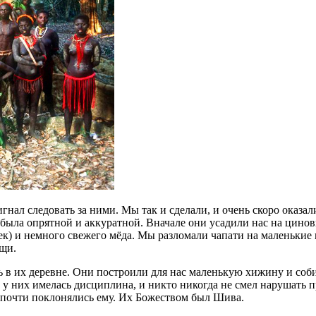
гнал следовать за ними. Мы так и сделали, и очень скоро оказ
ла опрятной и аккуратной. Вначале они усадили нас на циновки,
к) и немного свежего мёда. Мы разломали чапати на маленькие
щи.
 в их деревне. Они построили для нас маленькую хижину и соби
же у них имелась дисциплина, и никто никогда не смел нарушат
 почти поклонялись ему. Их Божеством был Шива.