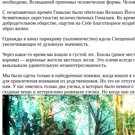
необходимо, Всевышний принимал человеческие формы. Чело
С незапамятных времён Гималаи были обителью Великих Йогов,
безмятежных окрестностях величественных Гималаев. Во время
добродетельном обществе, ощутив на Себе благотворное возде
образ жизни.
Однажды я начал парикраму (паломничество) вдоль Свещенной
увеличивающие её духовную значимость.
Через какое-то время мы вошли в густой лес. Бхилы (дикое ме
корням) — коренные жители местных лесов. Это племя всегда гр
выказывали удивительную незаинтересованность.
Мы были одеты только в набедренные повязки, когда вошли в 
для привлечения внимания их родственников. Но это не отпуг
нам. У нас имелись только два узелка, в которых было немно
скудные вещи и нетерпеливо развязали узелки. Но когда они у