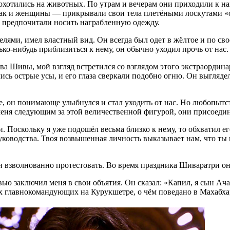
хотились на животных. По утрам и вечерам они приходили к на
ак и женщины — прикрывали свои тела плетёными лоскутами «о
ые предпочитали носить награбленную одежду.
ями, имел властный вид. Он всегда был одет в жёлтое и по св
ько-нибудь приблизиться к нему, он обычно уходил прочь от нас.
Шивы, мой взгляд встретился со взглядом этого экстраординарно
ись острые усы, и его глаза сверкали подобно огню. Он выгляде
е, он понимающе улыбнулся и стал уходить от нас. Но любопытств
 меня следующим за этой величественной фигурой, они присоедин
 Поскольку я уже подошёл весьма близко к нему, то обхватил е
уководства. Твоя возвышенная личность выказывает нам, что ты 
 взволнованно протестовать. Во время праздника Шиваратри о
овью заключил меня в свои объятия. Он сказал: «Капил, я сын
лавнокомандующих на Курукшетре, о чём поведано в Махабхарате