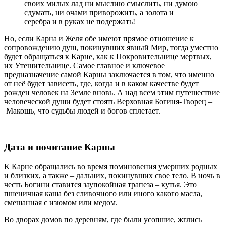
своих милых лад ни мыслию смыслить, ни думою
сдумать, ни очами приворожить, а золота и
серебра и в руках не подержать!
Но, если Карна и Желя обе имеют прямое отношение к
сопровождению душ, покинувших явный Мир, тогда уместно
будет обращаться к Карне, как к Покровительнице мертвых,
их Утешительнице. Самое главное и ключевое
предназначение самой Карны заключается в том, что именно
от неё будет зависеть, где, когда и в каком качестве будет
рожден человек на Земле вновь. А над всем этим путешествие
человеческой души будет стоять Верховная Богиня-Творец –
Макошь, что судьбы людей и богов сплетает.
Дата и почитание Карны
К Карне обращались во время поминовения умерших родных
и близких, а также – дальних, покинувших свое тело. В ночь в
честь Богини ставится заупокойная трапеза – кутья. Это
пшеничная каша без сливочного или иного какого масла,
смешанная с изюмом или медом.
Во дворах домов по деревням, где были усопшие, жглись