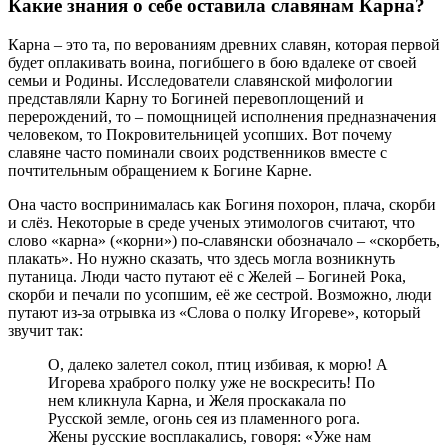
Какие знания о себе оставила славянам Карна?
Карна – это та, по верованиям древних славян, которая первой
будет оплакивать воина, погибшего в бою вдалеке от своей
семьи и Родины. Исследователи славянской мифологии
представляли Карну то Богиней перевоплощений и
перерождений, то – помощницей исполнения предназначения
человеком, то Покровительницей усопших. Вот почему
славяне часто поминали своих родственников вместе с
почтительным обращением к Богине Карне.
Она часто воспринималась как Богиня похорон, плача, скорби
и слёз. Некоторые в среде ученых этимологов считают, что
слово «карна» («корни») по-славянски обозначало – «скорбеть,
плакать». Но нужно сказать, что здесь могла возникнуть
путаница. Люди часто путают её с Желей – Богиней Рока,
скорби и печали по усопшим, её же сестрой. Возможно, люди
путают из-за отрывка из «Слова о полку Игореве», который
звучит так:
О, далеко залетел сокол, птиц избивая, к морю! А
Игорева храброго полку уже не воскресить! По
нем кликнула Карна, и Желя проскакала по
Русской земле, огонь сея из пламенного рога.
Жены русские восплакались, говоря: «Уже нам