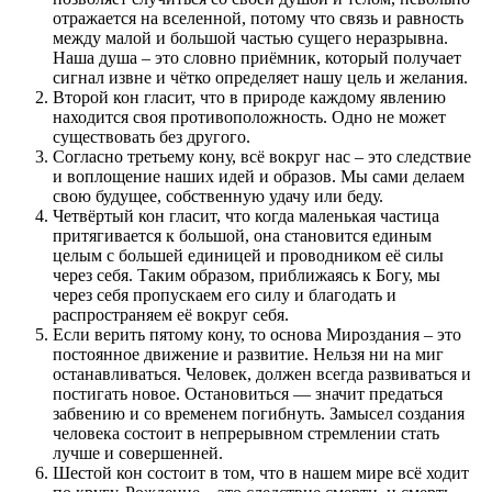
отражается на вселенной, потому что связь и равность
между малой и большой частью сущего неразрывна.
Наша душа – это словно приёмник, который получает
сигнал извне и чётко определяет нашу цель и желания.
Второй кон гласит, что в природе каждому явлению
находится своя противоположность. Одно не может
существовать без другого.
Согласно третьему кону, всё вокруг нас – это следствие
и воплощение наших идей и образов. Мы сами делаем
свою будущее, собственную удачу или беду.
Четвёртый кон гласит, что когда маленькая частица
притягивается к большой, она становится единым
целым с большей единицей и проводником её силы
через себя. Таким образом, приближаясь к Богу, мы
через себя пропускаем его силу и благодать и
распространяем её вокруг себя.
Если верить пятому кону, то основа Мироздания – это
постоянное движение и развитие. Нельзя ни на миг
останавливаться. Человек, должен всегда развиваться и
постигать новое. Остановиться — значит предаться
забвению и со временем погибнуть. Замысел создания
человека состоит в непрерывном стремлении стать
лучше и совершенней.
Шестой кон состоит в том, что в нашем мире всё ходит