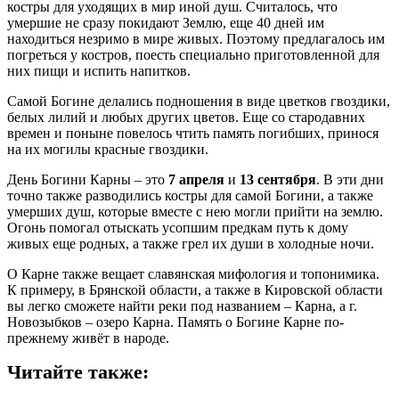
костры для уходящих в мир иной душ. Считалось, что
умершие не сразу покидают Землю, еще 40 дней им
находиться незримо в мире живых. Поэтому предлагалось им
погреться у костров, поесть специально приготовленной для
них пищи и испить напитков.
Самой Богине делались подношения в виде цветков гвоздики,
белых лилий и любых других цветов. Еще со стародавних
времен и поныне повелось чтить память погибших, принося
на их могилы красные гвоздики.
День Богини Карны – это
7 апреля
и
13 сентября
. В эти дни
точно также разводились костры для самой Богини, а также
умерших душ, которые вместе с нею могли прийти на землю.
Огонь помогал отыскать усопшим предкам путь к дому
живых еще родных, а также грел их души в холодные ночи.
О Карне также вещает славянская мифология и топонимика.
К примеру, в Брянской области, а также в Кировской области
вы легко сможете найти реки под названием – Карна, а г.
Новозыбков – озеро Карна. Память о Богине Карне по-
прежнему живёт в народе.
Читайте также: