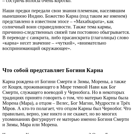
– состричь волосы очень коротко.
Наши предки передали свои знания племенам, населявшим
нынешнюю Индию. Божество Карна (под таким же именем)
представлено в известном эпосе – «Махабхарата», как
солнечный воин справедливости. Также тема кармы,
причинно-следственных связей там постоянно обыгрывается.
В переводе с санкрита, либо прасанскрита (глаголицы) слово
«карна» несет значение – «чуткий», «внимательно
воспринимающий окружающее».
Что собой представляет Богиня Карна
Карна рождена от Богини Смерти и Зимы, Морены, а также
от Кощея, проживающего в Мире темной Нави как Бог
Смерти, служащего воеводой у Чернобога. Но в некоторых
традициях принято говорить о том, что матерью Карны была
Морена (Мара), а отцом – Велес, Бог Магии, Мудрости и Трёх
Мiров. А кто-то полагает, что отцом Карны был Чернобог. Что
правильно, верно, уже никто и не скажет, но во многих
упоминаниях фигурирует ее матерью именно Богиня Смерти
и Зимы, Мара или Морена.