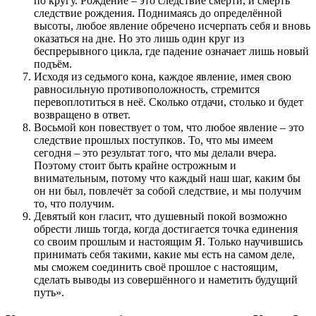
по кругу. Рождение – это следствие смерти, и смерть
следствие рождения. Поднимаясь до определённой
высоты, любое явление обречено исчерпать себя и вновь
оказаться на дне. Но это лишь один круг из
беспрерывного цикла, где падение означает лишь новый
подъём.
Исходя из седьмого кона, каждое явление, имея свою
равносильную противоположность, стремится
перевоплотиться в неё. Сколько отдачи, столько и будет
возвращено в ответ.
Восьмой кон повествует о том, что любое явление – это
следствие прошлых поступков. То, что мы имеем
сегодня – это результат того, что мы делали вчера.
Поэтому стоит быть крайне острожным и
внимательным, потому что каждый наш шаг, каким бы
он ни был, повлечёт за собой следствие, и мы получим
то, что получим.
Девятый кон гласит, что душевный покой возможно
обрести лишь тогда, когда достигается точка единения
со своим прошлым и настоящим Я. Только научившись
принимать себя такими, какие мы есть на самом деле,
мы сможем соединить своё прошлое с настоящим,
сделать выводы из совершённого и наметить будущий
путь».