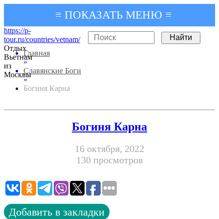
≡ ПОКАЗАТЬ МЕНЮ ≡
https://p-
tour.ru/countries/vetnam/
Отдых
Главная
Вьетнам
»
из
Славянские Боги
Москвы
»
Богиня Карна
Богиня Карна
16 октября, 2022
130 просмотров
Добавить в закладки