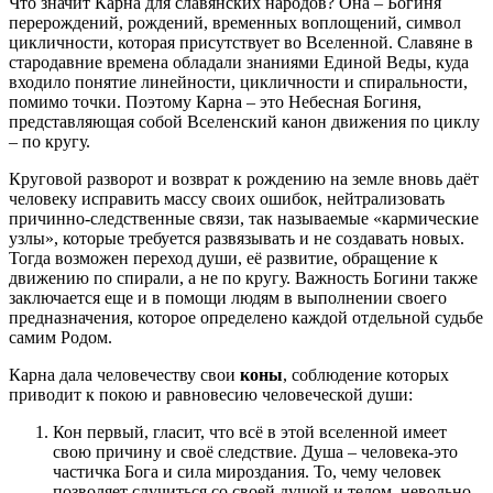
Что значит Карна для славянских народов? Она – Богиня
перерождений, рождений, временных воплощений, символ
цикличности, которая присутствует во Вселенной. Славяне в
стародавние времена обладали знаниями Единой Веды, куда
входило понятие линейности, цикличности и спиральности,
помимо точки. Поэтому Карна – это Небесная Богиня,
представляющая собой Вселенский канон движения по циклу
– по кругу.
Круговой разворот и возврат к рождению на земле вновь даёт
человеку исправить массу своих ошибок, нейтрализовать
причинно-следственные связи, так называемые «кармические
узлы», которые требуется развязывать и не создавать новых.
Тогда возможен переход души, её развитие, обращение к
движению по спирали, а не по кругу. Важность Богини также
заключается еще и в помощи людям в выполнении своего
предназначения, которое определено каждой отдельной судьбе
самим Родом.
Карна дала человечеству свои
коны
, соблюдение которых
приводит к покою и равновесию человеческой души:
Кон первый, гласит, что всё в этой вселенной имеет
свою причину и своё следствие. Душа – человека-это
частичка Бога и сила мироздания. То, чему человек
позволяет случиться со своей душой и телом, невольно