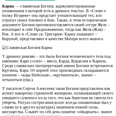
Карна
— славянская Богиня, задокументированные
упоминания о которой есть в древних текстах. В «Слове о
полку Игореве» она предстает утешительницей тех, кто
утратил своих близких в бою. Также, в этом историческом
документе Богиня противопоставляется своей сестре Желе –
воплощает в себе Предназначение, тогда как Желя (Жля) –
Рок. А вот в «Слове св. Григория» Карну называют –
Коруной, представляют в качестве Матери всего живого.
У древних римлян – это была Богиня человеческого тела под
именами: Карн («corn» – мясо), Карда, Корделия и Карина.
Среди славянских интерпретаций имени Богини встречаются:
Кручина, Кара. От корней этих производных складываются
понятия – «кара Небесная», «кручиниться», значит –
печалиться (укр.).
У писателя Сергея Алексеева такая Богиня представлена как
аспект накоротко стриженой женщины, оплакивающей своего
умершего суженого из-за того, что как берегиня не смогла его
уберечь. Ритуал состригания волос всегда ознаменован был у
славян (и в других культурах) лишением некоей силы,
могущества. Слывёт по сей день понятие «обкарнать», значит