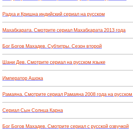
Радха и Кришна индийский сериал на русском
Махабхарата. Смотрите сериал Махабхарата 2013 года
Бог Богов Махадев. Субтитры. Сезон второй
Шани Дев. Смотрите сериал на русском языке
Император Ашока
Рамаяна. Смотрите сериал Рамаяна 2008 года на русском
Сериал Сын Солнца Карна
Бог Богов Махадев. Смотрите сериал с русской озвучкой