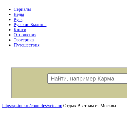
Сериалы
Веды
Русь
Русские Былины
Книги
Отношения
Эзотерика
Путешествия
Меню
https://p-tour.ru/countries/vetnam/
Отдых Вьетнам из Москвы