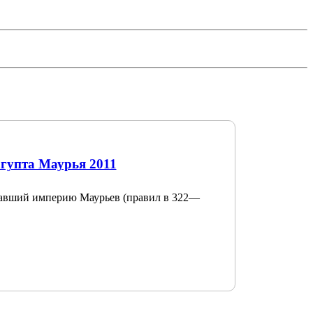
гупта Маурья 2011
вавший империю Маурьев (правил в 322—