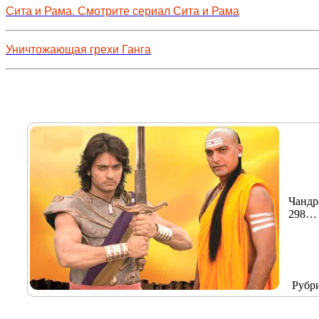
Сита и Рама. Смотрите сериал Сита и Рама
Уничтожающая грехи Ганга
Чандр
298
Рубр