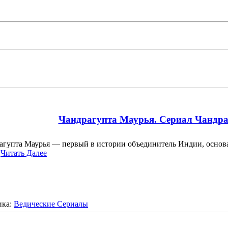
Чандрагупта Маурья. Сериал Чандра
агупта Маурья — первый в истории объединитель Индии, осно
…
Читать Далее
ика:
Ведические Сериалы