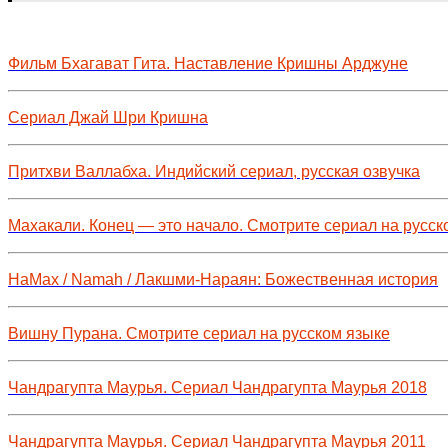
Фильм Бхагават Гита. Наставление Кришны Арджуне
Сериал Джай Шри Кришна
Притхви Валлабха. Индийский сериал, русская озвучка
Махакали. Конец — это начало. Смотрите сериал на русск
НаМах / Namah / Лакшми-Нараян: Божественная история
Вишну Пурана. Смотрите сериал на русском языке
Чандрагупта Маурья. Сериал Чандрагупта Маурья 2018
Чандрагупта Маурья. Сериал Чандрагупта Маурья 2011