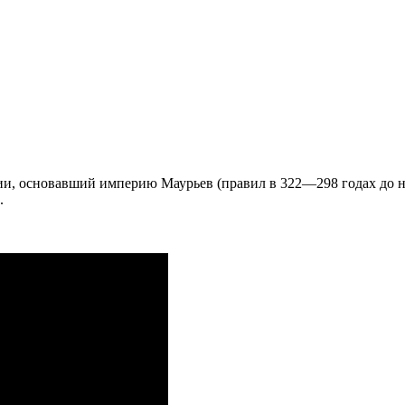
, основавший империю Маурьев (правил в 322—298 годах до н. 
.