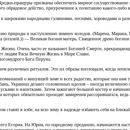
е Предки-пращуры призваны обеспечить мирное сосуществовани
то обрядовое действо, приуроченное к почитанию какого-либо 
и и широкими народными гуляниями, песнями, хороводами и ра
ю природы и наступлению зимних холодов. (Марена, Марана, Ма
ica (италий.)) — Великая богиня матерь. Священное древо богини
 Жизни. Очень часто ее называют Богиней Смерти, прекращающе
ает людям Расы Вечную Жизнь в Мире Слави.
огомудрого Бога Перуна.
ем различных ритуалов. Это их образы воплощали, когда лепили
споминаний о минувшей зиме и всех радостях, которые она нам 
убань, Украина) делают соломенных идолов – иногда величиною с
акусками и напитками. Затем зажигают большой костер и начинаю
а которых обязательно проходят замирения рассорившихся, ведь
 ставят в избе, на всю зиму в надежде избавить себя на ближайш
его Егория. На Юрия, по народному преданию, начинаются наст
ерлогах хоронятся, а волки наведаются к деревенским задворкам