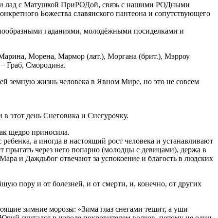
е и лад с Матушкой ПриРОДой, связь с нашими РОДными
конкретного Божества славянского пантеона и сопутствующего
знообразными гаданиями, молодёжными посиделками и
рина, Морена, Мармор (лат.), Моргана (брит.), Мэрроу
 – Граб, Смородина.
й земную жизнь человека в Явном Мире, но это не совсем
 в этот день Снеговика и Снегурочку.
так щедро приносила.
 ребенка, а иногда в настоящий рост человека и устанавливают
т прыгать через него попарно (молодцы с девицами), держа в
 Мара и Даждьбог отвечают за успокоение и благость в людских
ую пору и от болезней, и от смерти, и, конечно, от других
оящие зимние морозы: «Зима глаз снегами тешит, а уши
. Юрий считался в народе покровителем волков, потому не один