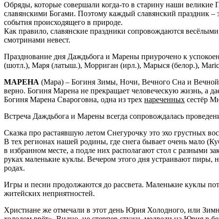
Обряды, которые совершали когда-то в старину наши велики
славянскими Богами. Поэтому каждый славянский праздник – э
события происходящего в природе.
Как правило, славянские праздники сопровождаются весёлым
смотринами невест.
Празднование дня Даждьбога и Марены приурочено к успокоени
(шотл.), Маря (латыш.), Морриган (ирл.), Марыся (белор.), Mar
МАРЕНА
(Мара) – Богиня Зимы, Ночи, Вечного Сна и Вечной
верно. Богиня Марена не прекращает человеческую жизнь, а д
Богиня Марена Свароговна, одна из трех
нареченных
сестёр Мн
Встреча Даждьбога и Марены всегда сопровождалась проведени
Сказка про растаявшую летом Снегурочку это эхо грустных во
В тех регионах нашей родины, где снега бывает очень мало (К
в избранном месте, а подле них располагают стол с разными з
руках маленькие куклы. Вечером этого дня устраивают пиры, н
родах.
Игры и песни продолжаются до рассвета. Маленькие куклы потом
житейских неприятностей.
Христиане же отмечали в этот день Юрия Холодного, или Зимн
холодом рвёт». Видно, не стерпев стужи, медведи на Юрия в б