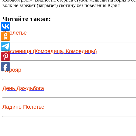
волк не зарежет (загрызёт) скотину без повеления Юрия
Читайте также:
Пролетье
Масленица (Комоедица, Комоедицы)
Хорояр
День Даждьбога
Ладино Полетье