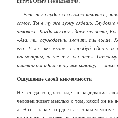
цитата Олега Геннадьевича.
— Если ты осудил какого-то человека, зн
самое. Ты в ту же лужу сядешь. Глубокие
человека. Когда мы осуждаем человека, Бог
«А
г
а, ты осуждаешь, значит, ты выше. Х
его. Если ты выше, попробуй сдать и
посмотрим, выше ты или нет». Поэтому 
реально попадает в ту же калошу, — отмеч
Ощущение своей никчемности
Не всегда гордость идет в раздувание сво
человек живет мыслью о том, какой он не до
д. Это означает гордость со знаком минус. 
он ничего не умеет, не имеет талантов, у