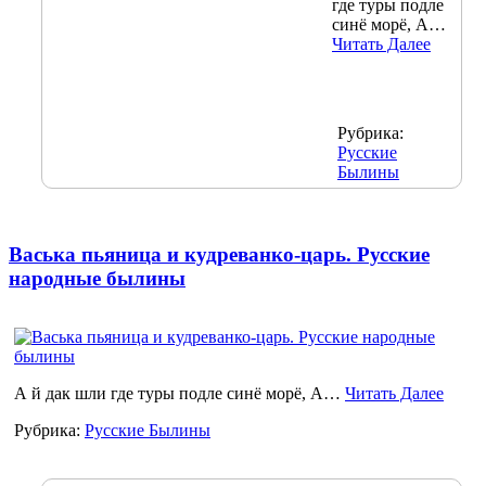
где туры подле
синё морё, А…
Читать Далее
Рубрика:
Русские
Былины
Васька пьяница и кудреванко-царь. Русские
народные былины
А й дак шли где туры подле синё морё, А…
Читать Далее
Рубрика:
Русские Былины