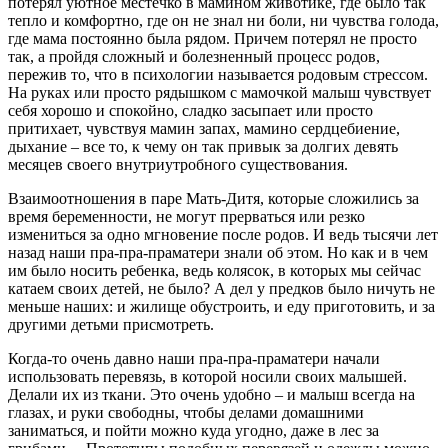
потерял уютное местечко в мамином животике, где было так
тепло и комфортно, где он не знал ни боли, ни чувства голода,
где мама постоянно была рядом. Причем потерял не просто
так, а пройдя сложный и болезненный процесс родов,
пережив то, что в психологии называется родовым стрессом.
На руках или просто рядышком с мамочкой малыш чувствует
себя хорошо и спокойно, сладко засыпает или просто
притихает, чувствуя мамин запах, мамино сердцебиение,
дыхание – все то, к чему он так привык за долгих девять
месяцев своего внутриутробного существования.
Взаимоотношения в паре Мать-Дитя, которые сложились за
время беременности, не могут прерваться или резко
измениться за одно мгновение после родов. И ведь тысячи лет
назад наши пра-пра-праматери знали об этом. Но как и в чем
им было носить ребенка, ведь колясок, в которых мы сейчас
катаем своих детей, не было? А дел у предков было ничуть не
меньше наших: и жилище обустроить, и еду приготовить, и за
другими детьми присмотреть.
Когда-то очень давно наши пра-пра-праматери начали
использовать перевязь, в которой носили своих малышей.
Делали их из ткани. Это очень удобно – и малыш всегда на
глазах, и руки свободны, чтобы делами домашними
заниматься, и пойти можно куда угодно, даже в лес за