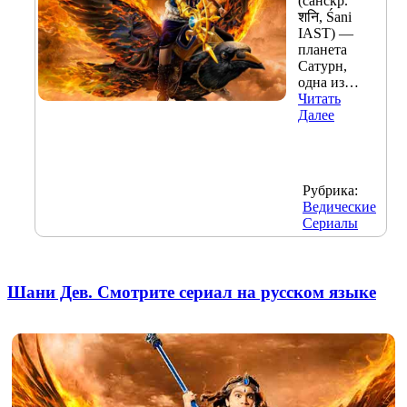
(санскр.
शनि, Śani
IAST) —
планета
Сатурн,
одна из…
Читать
Далее
Рубрика:
Ведические
Сериалы
Шани Дев. Смотрите сериал на русском языке