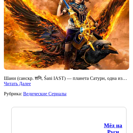
Шани (санскр. शनि, Śani IAST) — планета Сатурн, одна из…
Читать Далее
Рубрика:
Ведические Сериалы
Мёд на
Руси