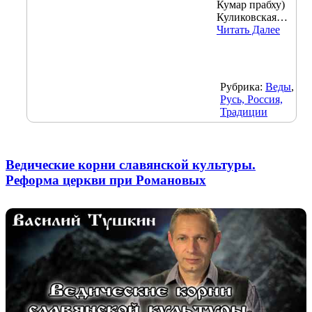
Кумар прабху)
Куликовская…
Читать Далее
Рубрика:
Веды
,
Русь, Россия,
Традиции
Ведические корни славянской культуры.
Реформа церкви при Романовых