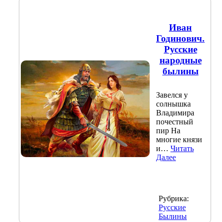
Иван
Годинович.
Русские
народные
былины
Завелся у
солнышка
Владимира
почестный
пир На
многие князи
и…
Читать
Далее
Рубрика:
Русские
Былины