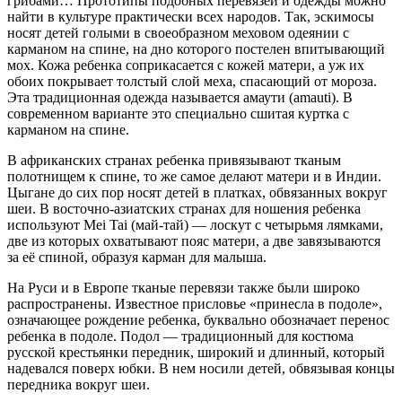
грибами… Прототипы подобных перевязей и одежды можно
найти в культуре практически всех народов. Так, эскимосы
носят детей голыми в своеобразном меховом одеянии с
карманом на спине, на дно которого постелен впитывающий
мох. Кожа ребенка соприкасается с кожей матери, а уж их
обоих покрывает толстый слой меха, спасающий от мороза.
Эта традиционная одежда называется амаути (amauti). В
современном варианте это специально сшитая куртка с
карманом на спине.
В африканских странах ребенка привязывают тканым
полотнищем к спине, то же самое делают матери и в Индии.
Цыгане до сих пор носят детей в платках, обвязанных вокруг
шеи. В восточно-азиатских странах для ношения ребенка
используют Mei Tai (май-тай) — лоскут с четырьмя лямками,
две из которых охватывают пояс матери, а две завязываются
за её спиной, образуя карман для малыша.
На Руси и в Европе тканые перевязи также были широко
распространены. Известное присловье «принесла в подоле»,
означающее рождение ребенка, буквально обозначает перенос
ребенка в подоле. Подол — традиционный для костюма
русской крестьянки передник, широкий и длинный, который
надевался поверх юбки. В нем носили детей, обвязывая концы
передника вокруг шеи.