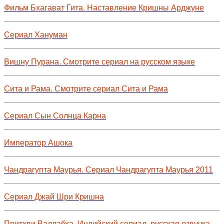
Фильм Бхагават Гита. Наставление Кришны Арджуне
Сериал Хануман
Вишну Пурана. Смотрите сериал на русском языке
Сита и Рама. Смотрите сериал Сита и Рама
Сериал Сын Солнца Карна
Император Ашока
Чандрагупта Маурья. Сериал Чандрагупта Маурья 2011
Сериал Джай Шри Кришна
Притхви Валлабха. Индийский сериал, русская озвучка