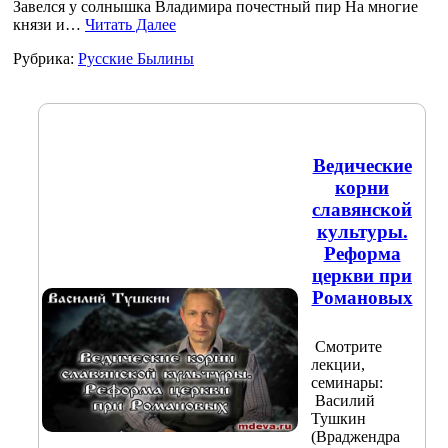
Завелся у солнышка Владимира почестный пир На многие
князи и…
Читать Далее
Рубрика:
Русские Былины
Ведические
корни
славянской
культуры.
Реформа
церкви при
Романовых
Смотрите
лекции,
семинары:
Василий
Тушкин
(Враджендра