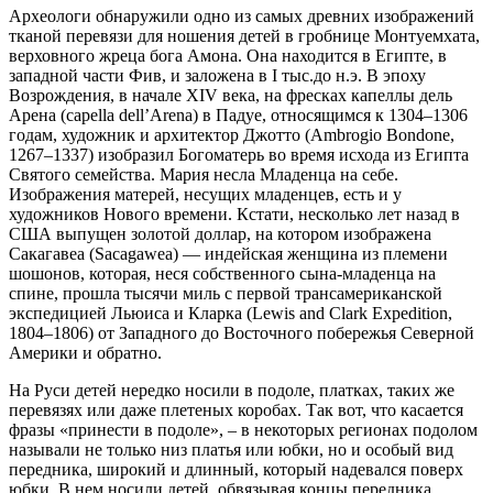
Археологи обнаружили одно из самых древних изображений
тканой перевязи для ношения детей в гробнице Монтуемхата,
верховного жреца бога Амона. Она находится в Египте, в
западной части Фив, и заложена в I тыс.до н.э. В эпоху
Возрождения, в начале XIV века, на фресках капеллы дель
Арена (capella dell’Arena) в Падуе, относящимся к 1304–1306
годам, художник и архитектор Джотто (Ambrogio Bondone,
1267–1337) изобразил Богоматерь во время исхода из Египта
Святого семейства. Мария несла Младенца на себе.
Изображения матерей, несущих младенцев, есть и у
художников Нового времени. Кстати, несколько лет назад в
США выпущен золотой доллар, на котором изображена
Сакагавеа (Sacagawea) — индейская женщина из племени
шошонов, которая, неся собственного сына-младенца на
спине, прошла тысячи миль с первой трансамериканской
экспедицией Льюиса и Кларка (Lewis and Clark Expedition,
1804–1806) от Западного до Восточного побережья Северной
Америки и обратно.
На Руси детей нередко носили в подоле, платках, таких же
перевязях или даже плетеных коробах. Так вот, что касается
фразы «принести в подоле», – в некоторых регионах подолом
называли не только низ платья или юбки, но и особый вид
передника, широкий и длинный, который надевался поверх
юбки. В нем носили детей, обвязывая концы передника