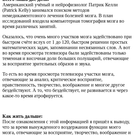
Американский учёный и нейрофизиолог Патрик Келли
(Patrick Kelly) занимался поиском методов
немедикаментозного лечения болезней мозга. В план
исследований входила компьютерная томография мозга во
время различных занятий.
Оказалось, что очень много участков мозга задействовано при
быстром счёте вслух от 1 до 120, быстром решении простых
математических задач, запоминании несвязанных слов. А вот
во время просмотра телевизора были задействованы только
теменная и височная доли больших полушарий, отвечающие
за восприятие зрительных образов и звука.
То есть во время просмотра телевизора участки мозга,
отвечающие за анализ, критическое восприятие,
нравственность, творчество, воображение и многое другое
бездействуют. А то, что бездействует, не развивается и через
какое-то время атрофируется.
Как жить дальше:
После ознакомления с этой информацией я пришёл к выводу,
что за время вынужденного воздержания функции моего
мозга, отвечающие за восприятие, творчество, воображение и