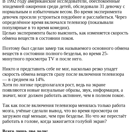
В 1992 году американские исследователи, обеспокоенные
эпидемией ожирения среди детей, обследовали 31 девочку с
нормальным и избыточным весом. Во время эксперимента
девочек просили устроиться поудобнее и расслабиться. Через
определённое время включался телевизор (показывали
популярные в то время комедии).
Целью эксперимента было выяснить, как изменяется скорость
обмена веществ в состоянии покоя.
Поэтому был сделан замер так называемого основного обмена
веществ в состоянии полного безделья, во время 25-
минутного просмотра TV и после него.
Никто и представить себе не мог, насколько резко упадет
скорость обмена веществ сразу после включения телевизора
— в среднем на 14%.
Хотя по логике предполагался рост, ведь на экране
появляются новые визуальные образы, звук, информация, а
значит, мозг должен работать активнее, чем в полном покое.
Так как после включения телевизора менялась только работа
мозга, учёные сделали вывод, что во время просмотра он
загружен ещё меньше, чем при безделье. Но что же перестаёт
работать в голове, когда зажигается голубой экран?
Всего лишь две доли: