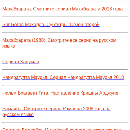
Махабхарата. Смотрите сериал Махабхарата 2013 года
Бог Богов Махадев. Субтитры. Сезон второй
Махабхарата (1988). Смотрите все серии на русском
языке
Сериал Хануман
Чандрагупта Маурья. Сериал Чандрагупта Маурья 2018
Фильм Бхагават Гита. Наставление Кришны Арджуне
Рамаяна. Смотрите сериал Рамаяна 2008 года на
русском языке