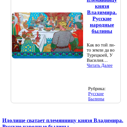
князя
Владимира.
Русские
народные
былины
Как во той ли-
то земли да во
Турецкоей, У
Василия…
Читать Далее
Рубрика:
Русские
Былины
Идолище сватает племянницу князя Владимира.
Русские народные былины