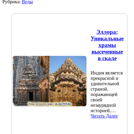
Рубрика:
Веды
Эллора:
Уникальные
храмы
высеченные
в скале
Индия является
прекрасной и
удивительной
страной,
поражающей
своей
незаурядной
историей,…
Читать Далее