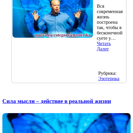
Вся
современная
жизнь
построена
так, чтобы в
бесконечной
суете у…
Читать
Далее
Рубрика:
Эзотерика
Сила мысли – действие в реальной жизни