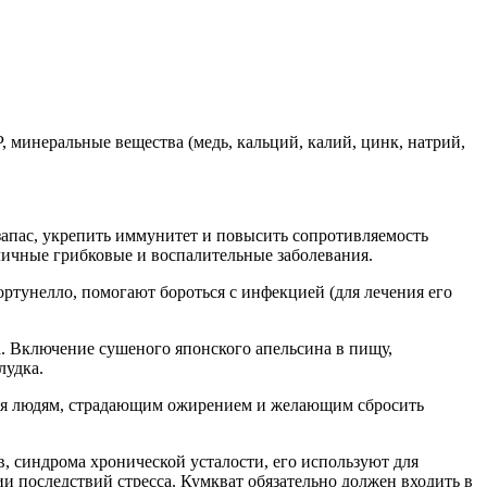
, минеральные вещества (медь, кальций, калий, цинк, натрий,
запас, укрепить иммунитет и повысить сопротивляемость
ичные грибковые и воспалительные заболевания.
ртунелло, помогают бороться с инфекцией (для лечения его
. Включение сушеного японского апельсина в пищу,
лудка.
ния людям, страдающим ожирением и желающим сбросить
в, синдрома хронической усталости, его используют для
 последствий стресса. Кумкват обязательно должен входить в