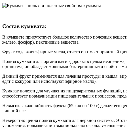
Состав кумквата:
В кумквате присутствует большое количество полезных веществ
железо, фосфор), пектиновые вещества.
Фрукт содержит эфирные масла, отчего он имеет приятный ци
Польза кумквата для организма и здоровья в целом неоценима
организма, он обладает мощными бактерицидными свойствами 
Данный фрукт применяется для лечения простуды и кашля, вир
едят с кожурой или используют эфирное масло).
Кумкват полезен для улучшения пищеварительных функций, но
способствует нормализации пищеварительных процессов, пред
Невысокая калорийность фрукта (65 кал на 100 г) делает ег
лишний вес.
Невероятно ценна польза кумквата для нервной системы. Этот 
успокоения, нормализации эмоционального фона, уменьшения ч