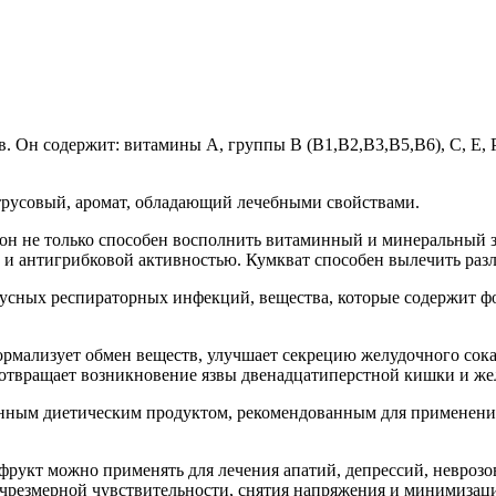
. Он содержит: витамины A, группы В (B1,B2,B3,B5,B6), C, E, P
трусовый, аромат, обладающий лечебными свойствами.
, он не только способен восполнить витаминный и минеральный 
и антигрибковой активностью. Кумкват способен вылечить разл
усных респираторных инфекций, вещества, которые содержит фо
рмализует обмен веществ, улучшает секрецию желудочного сока
отвращает возникновение язвы двенадцатиперстной кишки и же
о ценным диетическим продуктом, рекомендованным для примене
фрукт можно применять для лечения апатий, депрессий, неврозо
резмерной чувствительности, снятия напряжения и минимизации