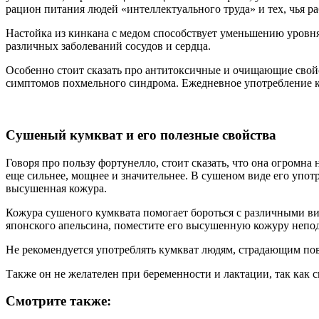
рацион питания людей «интеллектуального труда» и тех, чья р
Настойка из кинкана с медом способствует уменьшению уровня 
различных заболеваний сосудов и сердца.
Особенно стоит сказать про антитоксичные и очищающие свойс
симптомов похмельного синдрома. Ежедневное употребление к
Сушеный кумкват и его полезные свойства
Говоря про пользу фортунелло, стоит сказать, что она огромна
еще сильнее, мощнее и значительнее. В сушеном виде его употр
высушенная кожура.
Кожура сушеного кумквата помогает бороться с различными ви
японского апельсина, поместите его высушенную кожуру непод
Не рекомендуется употреблять кумкват людям, страдающим по
Также он не желателен при беременности и лактации, так как с
Смотрите также: