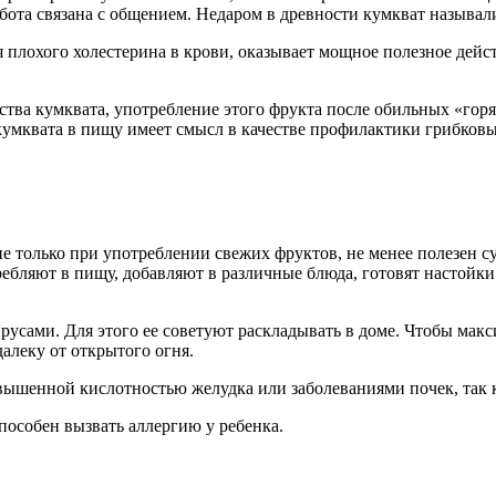
абота связана с общением. Недаром в древности кумкват называ
плохого холестерина в крови, оказывает мощное полезное дейст
тва кумквата, употребление этого фрукта после обильных «гор
умквата в пищу имеет смысл в качестве профилактики грибков
 не только при употреблении свежих фруктов, не менее полезен 
ебляют в пищу, добавляют в различные блюда, готовят настойки.
русами. Для этого ее советуют раскладывать в доме. Чтобы мак
алеку от открытого огня.
вышенной кислотностью желудка или заболеваниями почек, так 
пособен вызвать аллергию у ребенка.