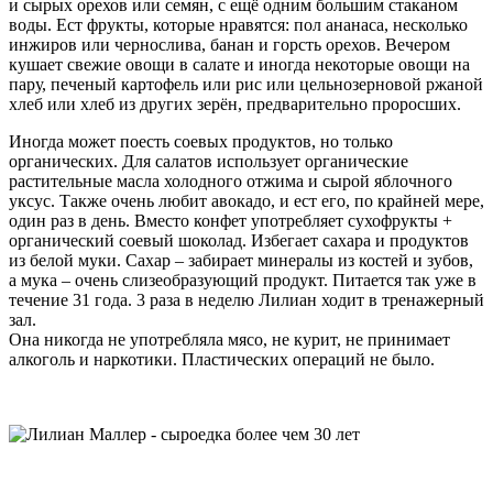
и сырых орехов или семян, с ещё одним большим стаканом
воды. Ест фрукты, которые нравятся: пол ананаса, несколько
инжиров или чернослива, банан и горсть орехов. Вечером
кушает свежие овощи в салате и иногда некоторые овощи на
пару, печеный картофель или рис или цельнозерновой ржаной
хлеб или хлеб из других зерён, предварительно проросших.
Иногда может поесть соевых продуктов, но только
органических. Для салатов использует органические
растительные масла холодного отжима и сырой яблочного
уксус. Также очень любит авокадо, и ест его, по крайней мере,
один раз в день. Вместо конфет употребляет сухофрукты +
органический соевый шоколад. Избегает сахара и продуктов
из белой муки. Сахар – забирает минералы из костей и зубов,
а мука – очень слизеобразующий продукт. Питается так уже в
течение 31 года. 3 раза в неделю Лилиан ходит в тренажерный
зал.
Она никогда не употребляла мясо, не курит, не принимает
алкоголь и наркотики. Пластических операций не было.