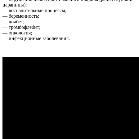
царапины);
— воспалительные процессы;
— беременность;
— диабет;
— тромбофлебит;
— онкология;
— инфекционные заболевания.