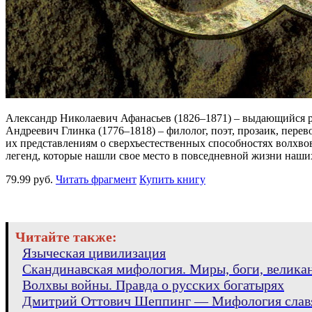
Александр Николаевич Афанасьев (1826–1871) – выдающийся ру
Андреевич Глинка (1776–1818) – филолог, поэт, прозаик, пер
их представлениям о сверхъестественных способностях волхвов
легенд, которые нашли свое место в повседневной жизни наши
79.99 руб.
Читать фрагмент
Купить книгу
Читайте также:
Языческая цивилизация
Скандинавская мифология. Миры, боги, велика
Волхвы войны. Правда о русских богатырях
Дмитрий Оттович Шеппинг — Мифология славя