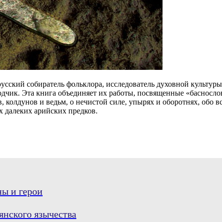
сский собиратель фольклора, исследователь духовной культуры
еводчик. Эта книга объединяет их работы, посвященные «баснос
, колдунов и ведьм, о нечистой силе, упырях и оборотнях, обо 
х далеких арийских предков.
ны и герои
нского язычества