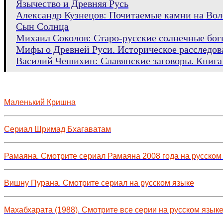
Язычество и Древняя Русь
Александр Кузнецов: Почитаемые камни на Вол
Сын Солнца
Михаил Соколов: Старо-русские солнечные бог
Мифы о Древней Руси. Историческое расследов
Василий Чешихин: Славянские заговоры. Книга
Маленький Кришна
Сериал Шримад Бхагаватам
Рамаяна. Смотрите сериал Рамаяна 2008 года на русском
Вишну Пурана. Смотрите сериал на русском языке
Махабхарата (1988). Смотрите все серии на русском язык