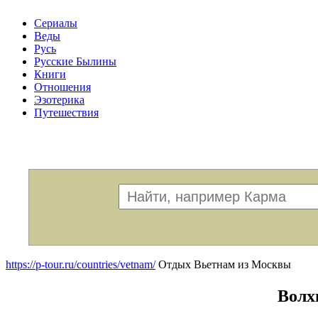
Сериалы
Веды
Русь
Русские Былины
Книги
Отношения
Эзотерика
Путешествия
Меню
https://p-tour.ru/countries/vetnam/
Отдых Вьетнам из Москвы
Волх