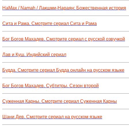
НаМах / Namah / Лакшми-Нараян: Божественная история
Сита и Рама. Смотрите сериал Сита и Рама
Бог Богов Махадев. Смотрите сериал с русской озвучкой
Лав и Куш. Индийский сериал
Будда. Смотрите сериал Будда онлайн на русском языке
Бог Богов Махадев. Субтитры. Сезон второй
Суженная Карны. Смотрите сериал Суженная Карны
Шани Дев. Смотрите сериал на русском языке