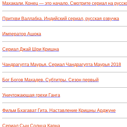
Махакали. Конец — это начало. Смотрите сериал на русск
Притхви Валлабха. Индийский сериал, русская озвучка
Император Ашока
Сериал Джай Шри Кришна
Чандрагупта Маурья. Сериал Чандрагупта Маурья 2018
Бог Богов Махадев. Субтитры. Сезон первый
Уничтожающая грехи Ганга
Фильм Бхагават Гита. Наставление Кришны Арджуне
Сериал Сын Солнца Карна