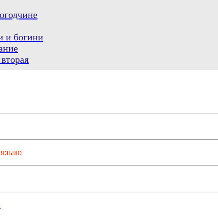
огодчине
и и богини
ание
 вторая
 языке
е