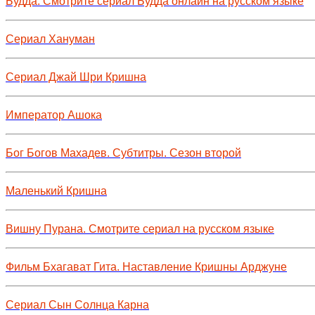
Будда. Смотрите сериал Будда онлайн на русском языке
Сериал Хануман
Сериал Джай Шри Кришна
Император Ашока
Бог Богов Махадев. Субтитры. Сезон второй
Маленький Кришна
Вишну Пурана. Смотрите сериал на русском языке
Фильм Бхагават Гита. Наставление Кришны Арджуне
Сериал Сын Солнца Карна