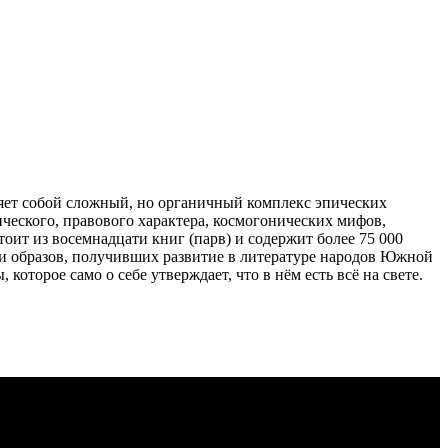
яет собой сложный, но органичный комплекс эпических
ического, правового характера, космогонических мифов,
ит из восемнадцати книг (парв) и содержит более 75 000
 и образов, получивших развитие в литературе народов Южной
торое само о себе утверждает, что в нём есть всё на свете.