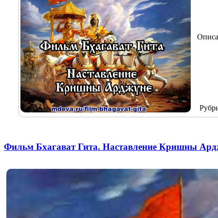
Описа
Рубр
Фильм Бхагават Гита. Наставление Кришны Ард