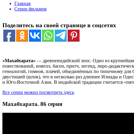
Главная
Серии фильмов
Поделитесь на своей странице в соцсетях
«Махабхарата»
— древнеиндийский эпос. Одно из крупнейших
повествований, новелл, басен, притч, легенд, лиро-дидактиче
генеалогий, гимнов, плачей, объединённых по типичному для 
двустиший (шлок), что в несколько раз длиннее Илиады и Оди
и Юго-Восточной Азии. В индийской традиции считается «пятой
Все серии можно посмотреть здесь
Махабхарата. 86 серия