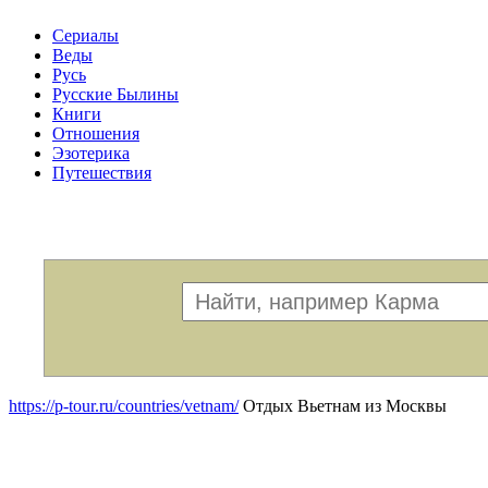
Сериалы
Веды
Русь
Русские Былины
Книги
Отношения
Эзотерика
Путешествия
Меню
https://p-tour.ru/countries/vetnam/
Отдых Вьетнам из Москвы