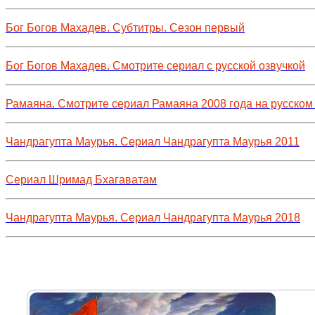
Бог Богов Махадев. Субтитры. Сезон первый
Бог Богов Махадев. Смотрите сериал с русской озвучкой
Рамаяна. Смотрите сериал Рамаяна 2008 года на русском
Чандрагупта Маурья. Сериал Чандрагупта Маурья 2011
Сериал Шримад Бхагаватам
Чандрагупта Маурья. Сериал Чандрагупта Маурья 2018