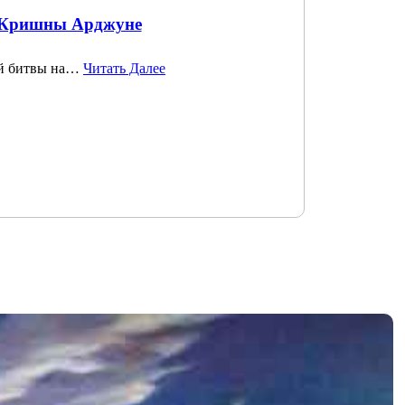
е Кришны Арджуне
ой битвы на…
Читать Далее