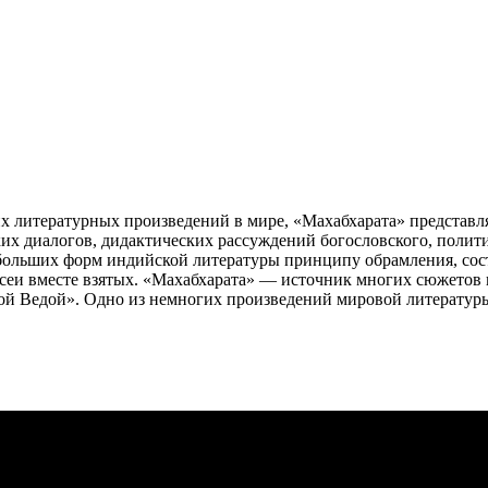
 литературных произведений в мире, «Махабхарата» представл
ских диалогов, дидактических рассуждений богословского, полит
больших форм индийской литературы принципу обрамления, состо
ссеи вместе взятых. «Махабхарата» — источник многих сюжетов
 Ведой». Одно из немногих произведений мировой литературы, ко