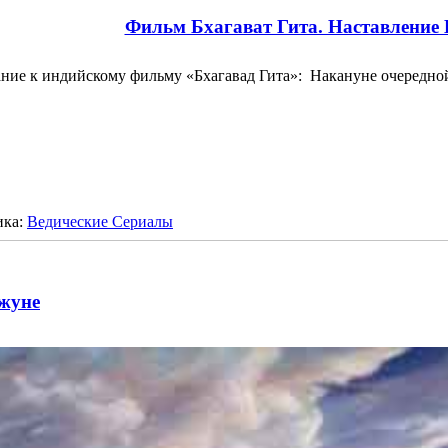
Фильм Бхагават Гита. Наставлени
ние к индийскому фильму «Бхагавад Гита»: Накануне очередн
ика:
Ведические Сериалы
жуне