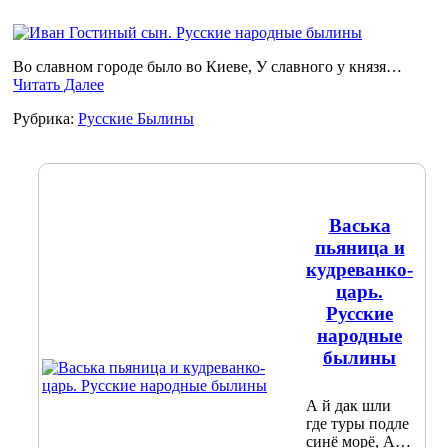
Во славном городе было во Киеве, У славного у князя…
Читать Далее
Рубрика:
Русские Былины
Васька
пьяница и
кудреванко-
царь.
Русские
народные
былины
А й дак шли
где туры подле
синё морё, А…