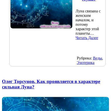
Луна связана с
женским
началом, и
потому
характер этой
планеты…
Читать Далее
Рубрика:
Веды
,
Эзотерика
Олег Торсунов. Как проявляется в характере
сильная Луна?