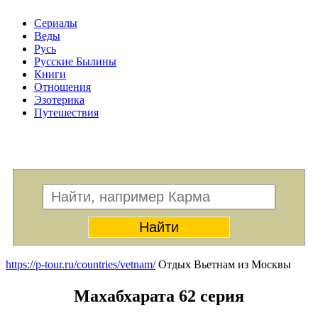
Сериалы
Веды
Русь
Русские Былины
Книги
Отношения
Эзотерика
Путешествия
Меню
https://p-tour.ru/countries/vetnam/
Отдых Вьетнам из Москвы
Махабхарата 62 серия