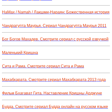
НаМах / Namah / Лакшми-Нараян: Божественная история
Чандрагупта Маурья. Сериал Чандрагупта Маурья 2011
Бог Богов Махадев. Смотрите сериал с русской озвучкой
Маленький Кришна
Сита и Рама. Смотрите сериал Сита и Рама
Махабхарата. Смотрите сериал Махабхарата 2013 года
Фильм Бхагават Гита. Наставление Кришны Арджуне
Будда. Смотрите сериал Будда онлайн на русском языке