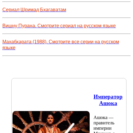
Сериал Шримад Бхагаватам
Вишну Пурана. Смотрите сериал на русском языке
Махабхарата (1988). Смотрите все серии на русском
языке
Император
Ашока
Ашока —
правитель
империи