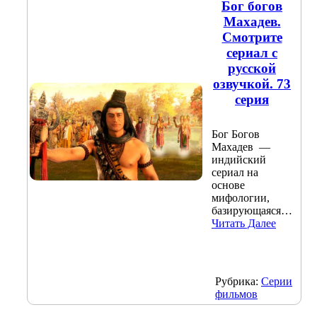
Бог богов
Махадев.
Смотрите
сериал с
русской
озвучкой. 73
серия
Бог Богов
Махадев —
индийский
сериал на
основе
мифологии,
базирующаяся…
Читать Далее
Рубрика:
Серии
фильмов