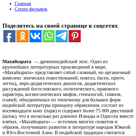
Главная
Серии фильмов
Поделитесь на своей странице в соцсетях
Махабхарата
— древнеиндийский эпос. Одно из
крупнейших литературных произведений в мире,
«Махабхарата» представляет собой сложный, но органичный
комплекс эпических повествований, новелл, басен, притч,
легенд, лиро-дидактических диалогов, дидактических
рассуждений богословского, политического, правового
характера, космогонических мифов, генеалогий, гимнов,
плачей, объединённых по типичному для больших форм
индийской литературы принципу обрамления, состоит из
восемнадцати книг (парв) и содержит более 75 000 двустиший
(шлок), что в несколько раз длиннее Илиады и Одиссеи вместе
взятых. «Махабхарата» — источник многих сюжетов и
образов, получивших развитие в литературе народов Южной
и Юго-Восточной Азии. В индийской традиции считается