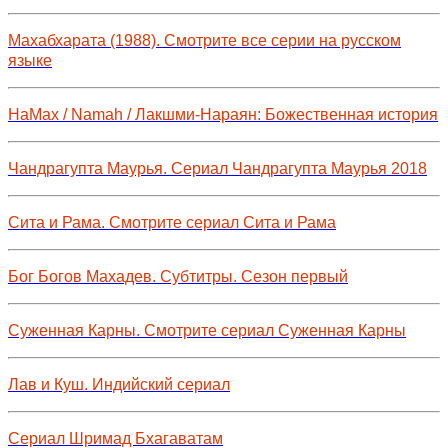
Махабхарата (1988). Смотрите все серии на русском
языке
НаМах / Namah / Лакшми-Нараян: Божественная история
Чандрагупта Маурья. Сериал Чандрагупта Маурья 2018
Сита и Рама. Смотрите сериал Сита и Рама
Бог Богов Махадев. Субтитры. Сезон первый
Суженная Карны. Смотрите сериал Суженная Карны
Лав и Куш. Индийский сериал
Сериал Шримад Бхагаватам