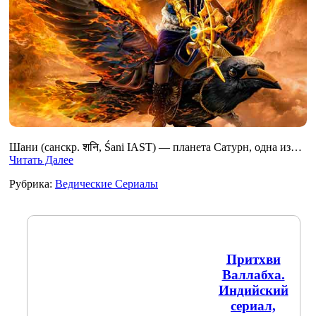
Шани (санскр. शनि, Śani IAST) — планета Сатурн, одна из…
Читать Далее
Рубрика:
Ведические Сериалы
Притхви
Валлабха.
Индийский
сериал,