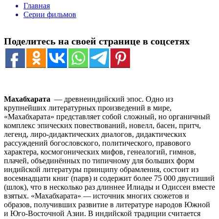
Главная
Серии фильмов
Поделитесь на своей странице в соцсетях
Махабхарата
— древнеиндийский эпос. Одно из
крупнейших литературных произведений в мире,
«Махабхарата» представляет собой сложный, но органичный
комплекс эпических повествований, новелл, басен, притч,
легенд, лиро-дидактических диалогов, дидактических
рассуждений богословского, политического, правового
характера, космогонических мифов, генеалогий, гимнов,
плачей, объединённых по типичному для больших форм
индийской литературы принципу обрамления, состоит из
восемнадцати книг (парв) и содержит более 75 000 двустиший
(шлок), что в несколько раз длиннее Илиады и Одиссеи вместе
взятых. «Махабхарата» — источник многих сюжетов и
образов, получивших развитие в литературе народов Южной
и Юго-Восточной Азии. В индийской традиции считается