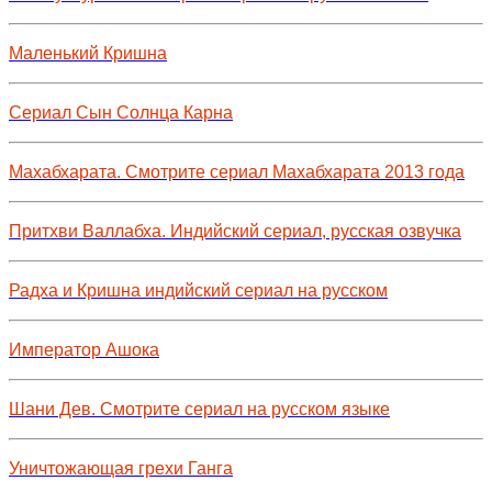
Маленький Кришна
Сериал Сын Солнца Карна
Махабхарата. Смотрите сериал Махабхарата 2013 года
Притхви Валлабха. Индийский сериал, русская озвучка
Радха и Кришна индийский сериал на русском
Император Ашока
Шани Дев. Смотрите сериал на русском языке
Уничтожающая грехи Ганга