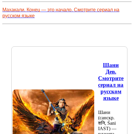
Махакали. Конец — это начало. Смотрите сериал на
русском языке
Шани
Дев.
Смотрите
сериал на
русском
языке
Шани
(санскр.
शनि, Śani
IAST) —
планета