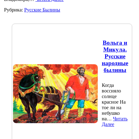
Рубрика:
Русские Былины
Вольга и
Микула.
Русские
народные
былины
Когда
воссияло
солнце
красное На
тое ли на
небушко
на…
Читать
Далее