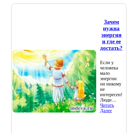
Зачем
нужна
энергия
и где ее
достать?
Если у
человека
мало
энергии
он никому
не
интересен!
Люди…
Читать
Далее