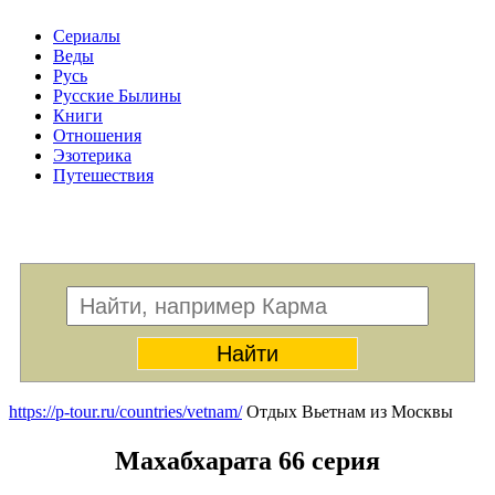
Сериалы
Веды
Русь
Русские Былины
Книги
Отношения
Эзотерика
Путешествия
Меню
https://p-tour.ru/countries/vetnam/
Отдых Вьетнам из Москвы
Махабхарата 66 серия