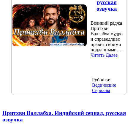
русская
озвучка
Великий раджа
Притхви
Валлабха мудро
и справедливо
правит своими
подданными….
Читать Далее
Рубрика:
Ведические
Сериалы
Притхви Валлабха. Индийский сериал, русская
озвучка