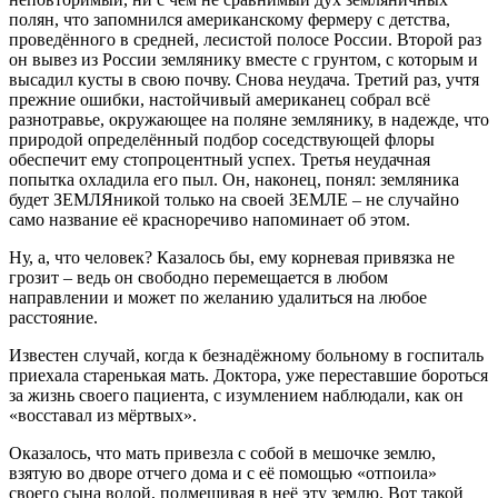
полян, что запомнился американскому фермеру с детства,
проведённого в средней, лесистой полосе России. Второй раз
он вывез из России землянику вместе с грунтом, с которым и
высадил кусты в свою почву. Снова неудача. Третий раз, учтя
прежние ошибки, настойчивый американец собрал всё
разнотравье, окружающее на поляне землянику, в надежде, что
природой определённый подбор соседствующей флоры
обеспечит ему стопроцентный успех. Третья неудачная
попытка охладила его пыл. Он, наконец, понял: земляника
будет ЗЕМЛЯникой только на своей ЗЕМЛЕ – не случайно
само название её красноречиво напоминает об этом.
Ну, а, что человек? Казалось бы, ему корневая привязка не
грозит – ведь он свободно перемещается в любом
направлении и может по желанию удалиться на любое
расстояние.
Известен случай, когда к безнадёжному больному в госпиталь
приехала старенькая мать. Доктора, уже переставшие бороться
за жизнь своего пациента, с изумлением наблюдали, как он
«восставал из мёртвых».
Оказалось, что мать привезла с собой в мешочке землю,
взятую во дворе отчего дома и с её помощью «отпоила»
своего сына водой, подмешивая в неё эту землю. Вот такой