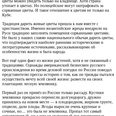
цветы можно увидеть только на кладбище. Хотя страна
утопает в цветах. Но полицейские могут оштрафовать за
сорванные цветы. И такое отношение к цветам не только на
Кубе.
Традиция дарить живые цветы пришла к нам вместе с
христианством. Именно византийские жрецы внедрили на
Руси традицию заполнять помещения сорванными цветами.
Не было у наших славян национального обычая дарить цветы,
что подтверждается наиболее ранними историческими и
литературными источниками, рассказывающими об
особенностях жизни и быта народа.
Вот ещё один факт из жизни растений, хотя и не связанный с
традициями. Однажды американский бизнесмен русского
происхождения во время деловой поездки по России поведал
представителю прессы историю о том, как он трижды пытался
осуществить мечту всей своей жизни: развести на своих
плантациях лесную землянику.
Первый раз он привёз из России только рассаду. Кустики
земляники прекрасно перенесли долгуюдорогу, дружно
принялись на новом месте — в плодородном, жирном грунте,
отцвели, дали плоды. Ягоды выросли очень крупные и
сочные, но… это была не земляника. Пропал тот самый
неповторимый, ни с чем не сравнимый дух земляничных