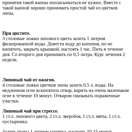
принятия такой ванны ополаскиваться не нужно. Вместе с
такой ванной хорошо принимать простой чай из цветков
липы.
При цистите.
3 столовые ложки липового цвета залить 1 литром
фильтрованной воды. Довести воду до кипения, но не
кипятить, закрыть крышкой, настоять 1 час. Пить в течение
дня. Со второго дня принимать по 0,5 литра. Курс лечения 2
недели.
Липовый чай от ожогов.
4 столовые ложки цветков липы залить 0,5 л. воды. На
медленном огне вскипятить отвар, варить на очень маленьком
огне в течение 10 минут. Отваром смазывать пораженные
участки.
Липовый чай при стрессе.
1 ст.л. липового цвета, 2 ст.л. зверобоя, 1 ст.л. мяты, 1 ст.л.
пустырника.
Залить травы 1 литром кипятка, настоять 10-15 минут.