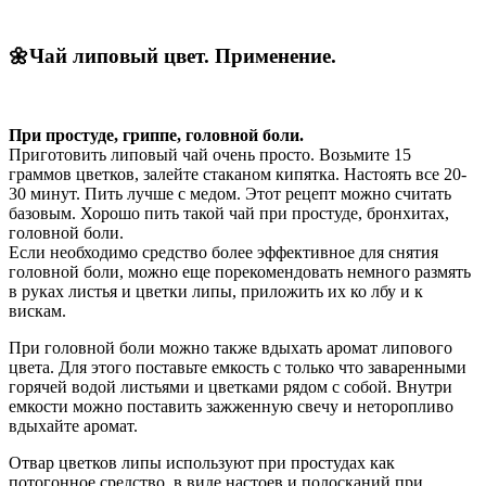
🌼Чай липовый цвет. Применение.
При простуде, гриппе, головной боли.
Приготовить липовый чай очень просто. Возьмите 15
граммов цветков, залейте стаканом кипятка. Настоять все 20-
30 минут. Пить лучше с медом. Этот рецепт можно считать
базовым. Хорошо пить такой чай при простуде, бронхитах,
головной боли.
Если необходимо средство более эффективное для снятия
головной боли, можно еще порекомендовать немного размять
в руках листья и цветки липы, приложить их ко лбу и к
вискам.
При головной боли можно также вдыхать аромат липового
цвета. Для этого поставьте емкость с только что заваренными
горячей водой листьями и цветками рядом с собой. Внутри
емкости можно поставить зажженную свечу и неторопливо
вдыхайте аромат.
Отвар цветков липы используют при простудах как
потогонное средство, в виде настоев и полосканий при