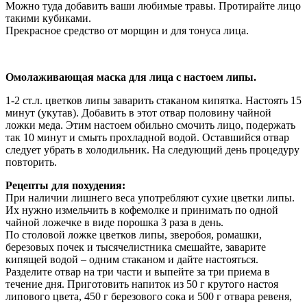
Можно туда добавить ваши любимые травы. Протирайте лицо
такими кубиками.
Прекрасное средство от морщин и для тонуса лица.
Омолаживающая маска для лица с настоем липы.
1-2 ст.л. цветков липы заварить стаканом кипятка. Настоять 15
минут (укутав). Добавить в этот отвар половину чайной
ложки меда. Этим настоем обильно смочить лицо, подержать
так 10 минут и смыть прохладной водой. Оставшийся отвар
следует убрать в холодильник. На следующий день процедуру
повторить.
Рецепты для похудения:
При наличии лишнего веса употребляют сухие цветки липы.
Их нужно измельчить в кофемолке и принимать по одной
чайной ложечке в виде порошка 3 раза в день.
По столовой ложке цветков липы, зверобоя, ромашки,
березовых почек и тысячелистника смешайте, заварите
кипящей водой – одним стаканом и дайте настояться.
Разделите отвар на три части и выпейте за три приема в
течение дня. Приготовить напиток из 50 г крутого настоя
липового цвета, 450 г березового сока и 500 г отвара ревеня,