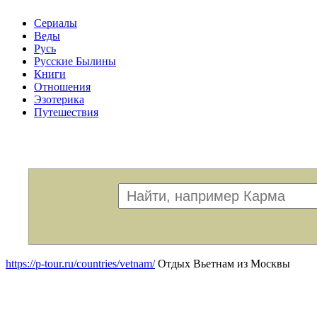
Сериалы
Веды
Русь
Русские Былины
Книги
Отношения
Эзотерика
Путешествия
Меню
https://p-tour.ru/countries/vetnam/
Отдых Вьетнам из Москвы