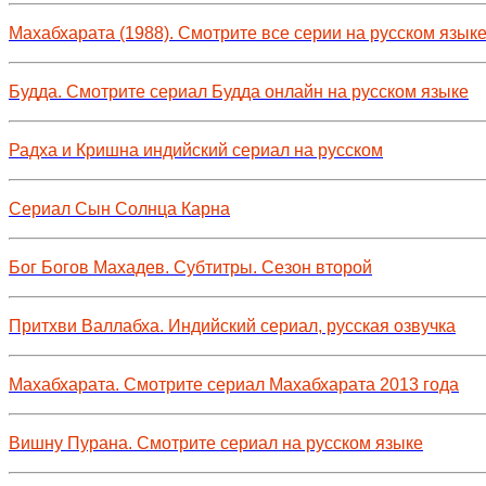
Махабхарата (1988). Смотрите все серии на русском язык
Будда. Смотрите сериал Будда онлайн на русском языке
Радха и Кришна индийский сериал на русском
Сериал Сын Солнца Карна
Бог Богов Махадев. Субтитры. Сезон второй
Притхви Валлабха. Индийский сериал, русская озвучка
Махабхарата. Смотрите сериал Махабхарата 2013 года
Вишну Пурана. Смотрите сериал на русском языке