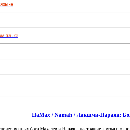
 языке
ом языке
НаМах / Namah / Лакшми-Нараян: Бо
еличественных бога Махадев и Нараяна настоящие друзья и од