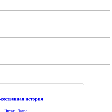
жественная история
но…
Читать Далее