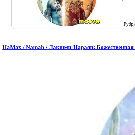
Рубр
НаМах / Namah / Лакшми-Нараян: Божественная 