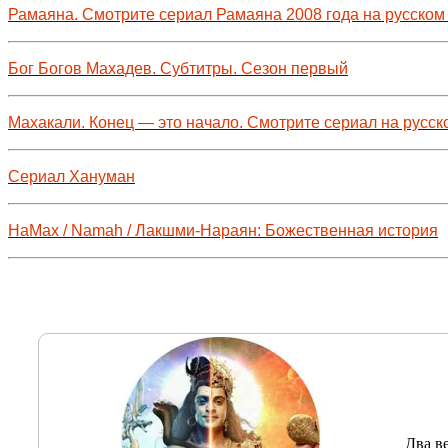
Рамаяна. Смотрите сериал Рамаяна 2008 года на русском
Бог Богов Махадев. Субтитры. Сезон первый
Махакали. Конец — это начало. Смотрите сериал на русск
Сериал Хануман
НаМах / Namah / Лакшми-Нараян: Божественная история
Два в