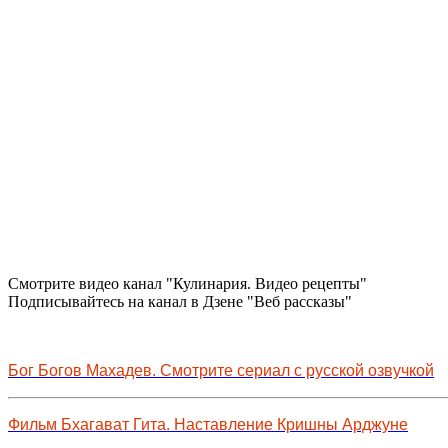
Смотрите видео канал "Кулинария. Видео рецепты"
Подписывайтесь на канал в Дзене "Веб рассказы"
Бог Богов Махадев. Смотрите сериал с русской озвучкой
Фильм Бхагават Гита. Наставление Кришны Арджуне