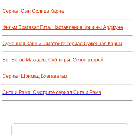
Сериал Сын Солнца Карна
Фильм Бхагават Гита. Наставление Кришны Арджуне
Суженная Карны. Смотрите сериал Суженная Карны
Бог Богов Махадев. Субтитры. Сезон второй
Сериал Шримад Бхагаватам
Сита и Рама. Смотрите сериал Сита и Рама