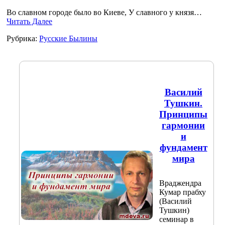
Во славном городе было во Киеве, У славного у князя…
Читать Далее
Рубрика:
Русские Былины
Василий
Тушкин.
Принципы
гармонии
и
фундамент
мира
Враджендра
Кумар прабху
(Василий
Тушкин)
семинар в