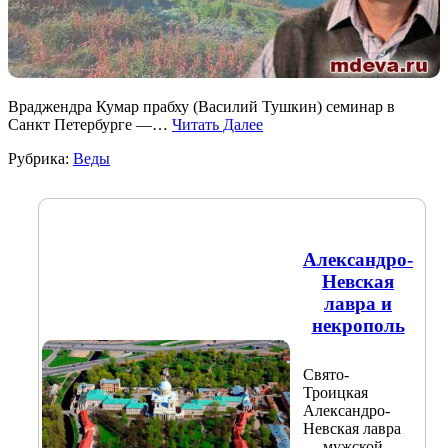
Враджендра Кумар прабху (Василий Тушкин) семинар в
Санкт Петербурге —…
Читать Далее
Рубрика:
Веды
Александро-
Невская
лавра и
некрополь
Свято-
Троицкая
Александро-
Невская лавра
— мужской