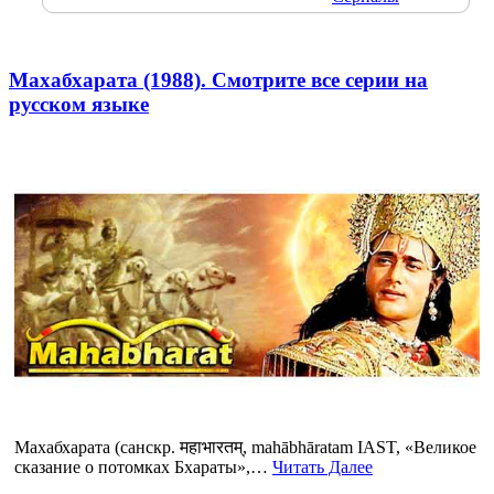
Махабхарата (1988). Смотрите все серии на
русском языке
Махабхарата (санскр. महाभारतम्, mahābhāratam IAST, «Великое
сказание о потомках Бхараты»,…
Читать Далее