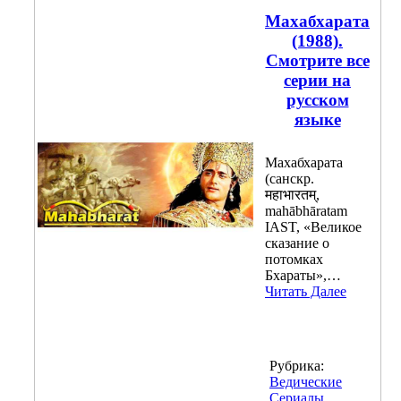
Махабхарата
(1988).
Смотрите все
серии на
русском
языке
Махабхарата
(санскр.
महाभारतम्,
mahābhāratam
IAST, «Великое
сказание о
потомках
Бхараты»,…
Читать Далее
Рубрика:
Ведические
Сериалы