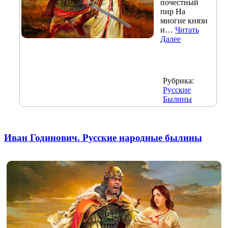
почестный
пир На
многие князи
и…
Читать
Далее
Рубрика:
Русские
Былины
Иван Годинович. Русские народные былины