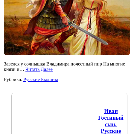
Завелся у солнышка Владимира почестный пир На многие
князи и…
Читать Далее
Рубрика:
Русские Былины
Иван
Гостиный
сын.
Русские