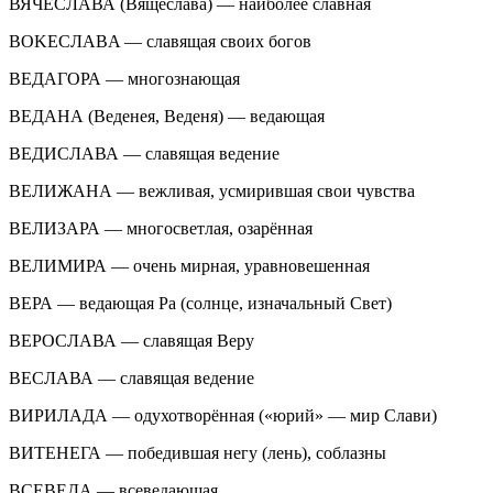
ВЯЧЕСЛАВА (Вящеслава) — наиболее славная
BOKECЛABA — славящая своих богов
ВЕДАГОРА — многознающая
ВЕДАНА (Веденея, Веденя) — ведающая
ВЕДИСЛАВА — славящая ведение
ВЕЛИЖАНА — вежливая, усмирившая свои чувства
ВЕЛИЗАРА — многосветлая, озарённая
ВЕЛИМИРА — очень мирная, уравновешенная
ВЕРА — ведающая Ра (солнце, изначальный Свет)
ВЕРОСЛАВА — славящая Веру
ВЕСЛАВА — славящая ведение
ВИРИЛАДА — одухотворённая («юрий» — мир Слави)
ВИТЕНЕГА — победившая негу (лень), соблазны
ВСЕВЕДА — всеведающая