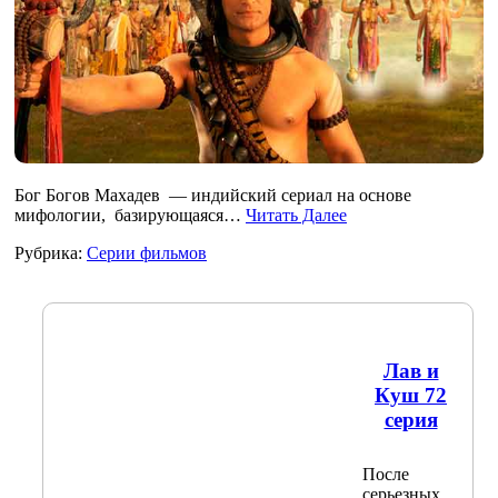
Бог Богов Махадев — индийский сериал на основе
мифологии, базирующаяся…
Читать Далее
Рубрика:
Серии фильмов
Лав и
Куш 72
серия
После
серьезных