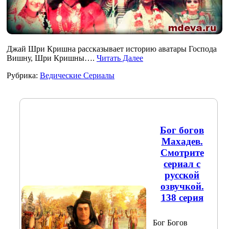
Джай Шри Кришна рассказывает историю аватары Господа
Вишну, Шри Кришны….
Читать Далее
Рубрика:
Ведические Сериалы
Бог богов
Махадев.
Смотрите
сериал с
русской
озвучкой.
138 серия
Бог Богов