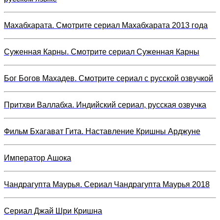
Махабхарата. Смотрите сериал Махабхарата 2013 года
Суженная Карны. Смотрите сериал Суженная Карны
Бог Богов Махадев. Смотрите сериал с русской озвучкой
Притхви Валлабха. Индийский сериал, русская озвучка
Фильм Бхагават Гита. Наставление Кришны Арджуне
Император Ашока
Чандрагупта Маурья. Сериал Чандрагупта Маурья 2018
Сериал Джай Шри Кришна