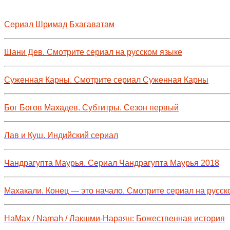
Сериал Шримад Бхагаватам
Шани Дев. Смотрите сериал на русском языке
Суженная Карны. Смотрите сериал Суженная Карны
Бог Богов Махадев. Субтитры. Сезон первый
Лав и Куш. Индийский сериал
Чандрагупта Маурья. Сериал Чандрагупта Маурья 2018
Махакали. Конец — это начало. Смотрите сериал на русск
НаМах / Namah / Лакшми-Нараян: Божественная история