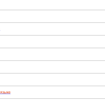
е
 языке