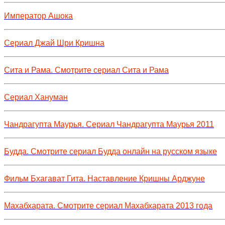
Император Ашока
Сериал Джай Шри Кришна
Сита и Рама. Смотрите сериал Сита и Рама
Сериал Хануман
Чандрагупта Маурья. Сериал Чандрагупта Маурья 2011
Будда. Смотрите сериал Будда онлайн на русском языке
Фильм Бхагават Гита. Наставление Кришны Арджуне
Махабхарата. Смотрите сериал Махабхарата 2013 года