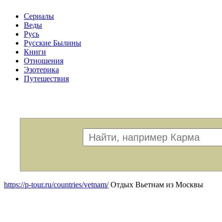
Сериалы
Веды
Русь
Русские Былины
Книги
Отношения
Эзотерика
Путешествия
Меню
https://p-tour.ru/countries/vetnam/
Отдых Вьетнам из Москвы