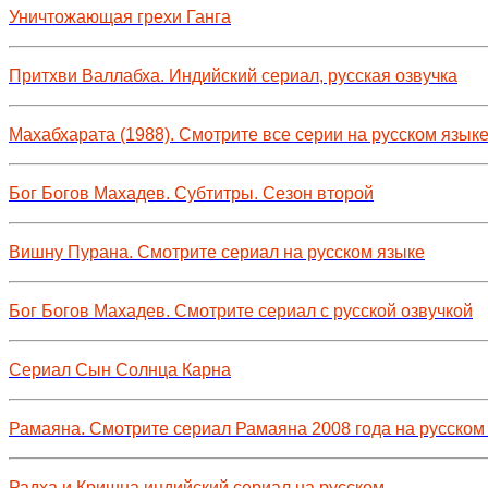
Уничтожающая грехи Ганга
Притхви Валлабха. Индийский сериал, русская озвучка
Махабхарата (1988). Смотрите все серии на русском язык
Бог Богов Махадев. Субтитры. Сезон второй
Вишну Пурана. Смотрите сериал на русском языке
Бог Богов Махадев. Смотрите сериал с русской озвучкой
Сериал Сын Солнца Карна
Рамаяна. Смотрите сериал Рамаяна 2008 года на русском
Радха и Кришна индийский сериал на русском