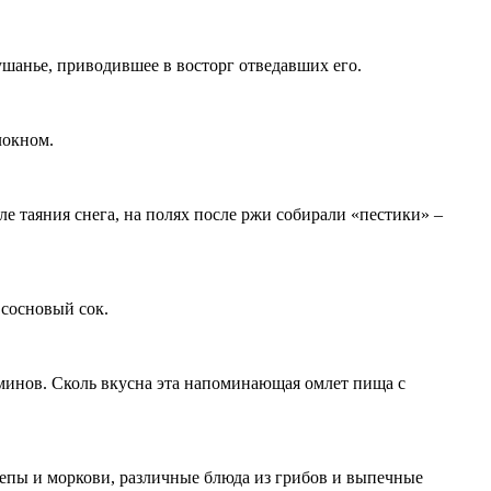
ушанье, приводившее в восторг отведавших его.
локном.
е таяния снега, на полях после ржи собирали «пестики» –
 сосновый сок.
таминов. Сколь вкусна эта напоминающая омлет пища с
 репы и моркови, различные блюда из грибов и выпечные