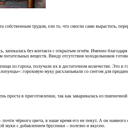
та собственным трудом, ели то, что смогли сами вырастить, пере
сь, запекалась без контакта с открытым огнём. Именно благодаря
м питательных веществ. Ввиду отсутствия холодильников готовил
ю пищи из гороха, получали их в достаточном количестве. Это и
лопунцы»: гороховую муку расхлапывали со снегом для придани
ень проста в приготовлении, так как заваривалась из пшенично
почти чёрного цвета, в наше время его не пекут. А он намного
й муки с добавлением брусники – полезно и вкусно.