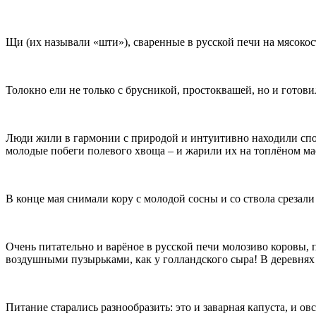
Щи (их называли «шти»), сваренные в русской печи на мясокос
Толокно ели не только с брусникой, простоквашей, но и готов
Люди жили в гармонии с природой и интуитивно находили спос
молодые побеги полевого хвоща – и жарили их на топлёном ма
В конце мая снимали кору с молодой сосны и со ствола среза
Очень питательно и варёное в русской печи молозиво коровы, 
воздушными пузырьками, как у голландского сыра! В деревнях в
Питание старались разнообразить: это и заварная капуста, и 