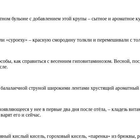
тном бульоне с добавлением этой крупы – сытное и ароматное к
или «суроеху» – красную смородину толкли и перемешивали с то
обы, как справиться с весенним гиповитаминозом. Весной, посл
сле.
ли балалаечной струной широкими лентами хрустящий ароматный
появляющееся у нее в первые два дня после отёла, – кладезь ви
арят его и сейчас.
овсяный кислый кисель, гороховый кисель, «паренка» из брюквы,