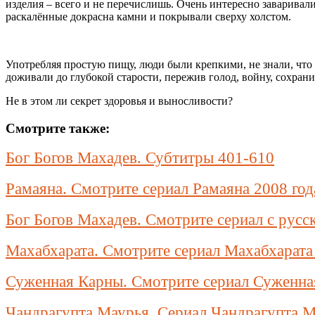
изделия – всего и не перечислишь. Очень интересно заваривали
раскалённые докрасна камни и покрывали сверху холстом.
Употребляя простую пищу, люди были крепкими, не знали, что 
доживали до глубокой старости, пережив голод, войну, сохран
Не в этом ли секрет здоровья и выносливости?
Смотрите также:
Бог Богов Махадев. Субтитры 401-610
Рамаяна. Смотрите сериал Рамаяна 2008 год
Бог Богов Махадев. Смотрите сериал с русс
Махабхарата. Смотрите сериал Махабхарата
Суженная Карны. Смотрите сериал Суженн
Чандрагупта Маурья. Сериал Чандрагупта М