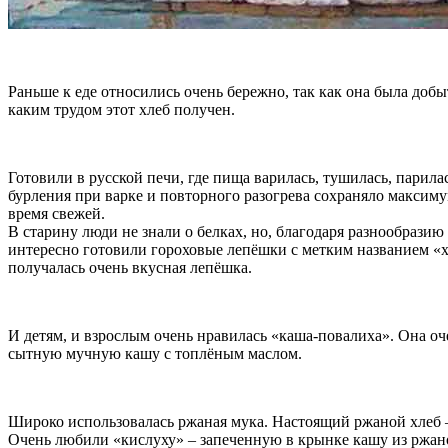
Раньше к еде относились очень бережно, так как она была добы
каким трудом этот хлеб получен.
Готовили в русской печи, где пища варилась, тушилась, парила
бурления при варке и повторного разогрева сохраняло максиму
время свежей.
В старину люди не знали о белках, но, благодаря разнообрази
интересно готовили гороховые лепёшки с метким названием «х
получалась очень вкусная лепёшка.
И детям, и взрослым очень нравилась «каша-повалиха». Она оч
сытную мучную кашу с топлёным маслом.
Широко использовалась ржаная мука. Настоящий ржаной хлеб – 
Очень любили «кислуху» – запеченную в крынке кашу из ржано