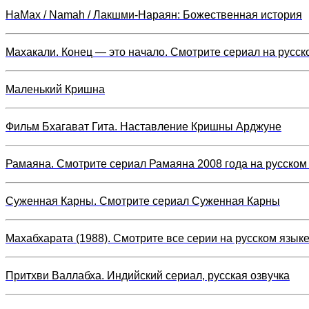
НаМах / Namah / Лакшми-Нараян: Божественная история
Махакали. Конец — это начало. Смотрите сериал на русск
Маленький Кришна
Фильм Бхагават Гита. Наставление Кришны Арджуне
Рамаяна. Смотрите сериал Рамаяна 2008 года на русском
Суженная Карны. Смотрите сериал Суженная Карны
Махабхарата (1988). Смотрите все серии на русском язык
Притхви Валлабха. Индийский сериал, русская озвучка