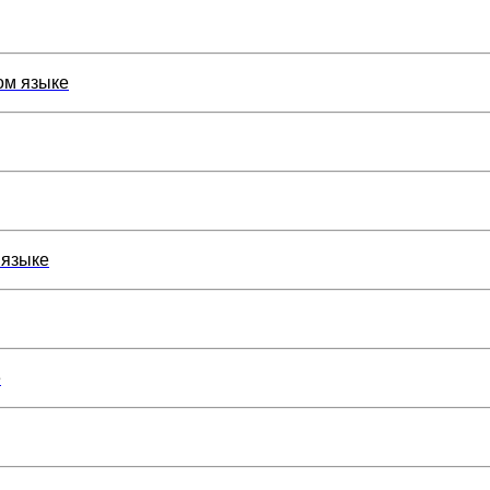
ом языке
 языке
е