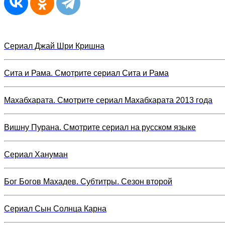
Сериал Джай Шри Кришна
Сита и Рама. Смотрите сериал Сита и Рама
Махабхарата. Смотрите сериал Махабхарата 2013 года
Вишну Пурана. Смотрите сериал на русском языке
Сериал Хануман
Бог Богов Махадев. Субтитры. Сезон второй
Сериал Сын Солнца Карна