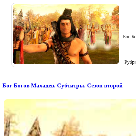
Бог Б
Рубр
Бог Богов Махадев. Субтитры. Сезон второй