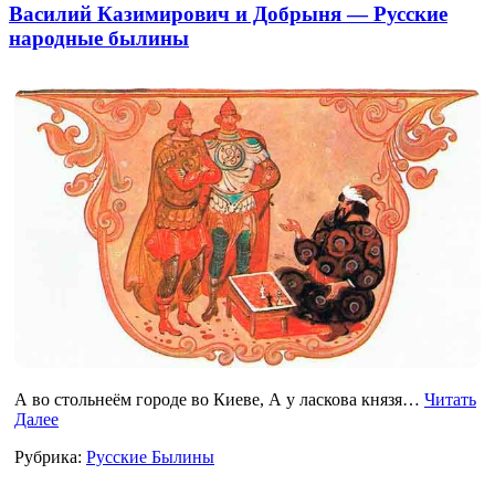
Василий Казимирович и Добрыня — Русские
народные былины
А во стольнеём городе во Киеве, А у ласкова князя…
Читать
Далее
Рубрика:
Русские Былины