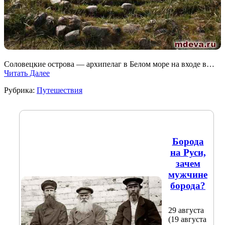
Соловецкие острова — архипелаг в Белом море на входе в…
Читать Далее
Рубрика:
Путешествия
Борода
на Руси,
зачем
мужчине
борода?
29 августа
(19 августа