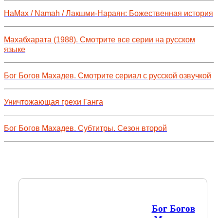
НаМах / Namah / Лакшми-Нараян: Божественная история
Махабхарата (1988). Смотрите все серии на русском
языке
Бог Богов Махадев. Смотрите сериал с русской озвучкой
Уничтожающая грехи Ганга
Бог Богов Махадев. Субтитры. Сезон второй
Бог Богов