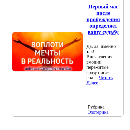
Первый час
после
пробуждения
определяет
вашу судьбу
Да, да, именно
так!
Впечатления,
эмоции
пережитые
сразу после
сна…
Читать
Далее
Рубрика:
Эзотерика