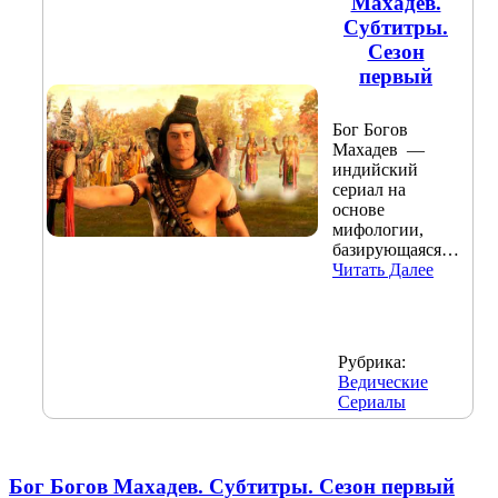
Махадев.
Субтитры.
Сезон
первый
Бог Богов
Махадев —
индийский
сериал на
основе
мифологии,
базирующаяся…
Читать Далее
Рубрика:
Ведические
Сериалы
Бог Богов Махадев. Субтитры. Сезон первый