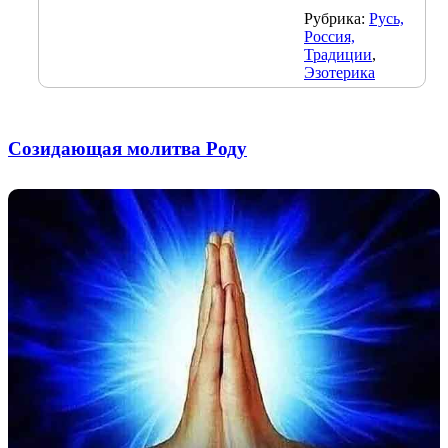
Рубрика:
Русь,
Россия,
Традиции
,
Эзотерика
Созидающая молитва Роду