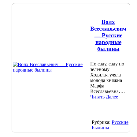
Волх
Всеславьевич
— Русские
народные
былины
По саду, саду по
зеленому
Ходила-гуляла
молода княжна
Марфа
Всеславьевна….
Читать Далее
Рубрика:
Русские
Былины