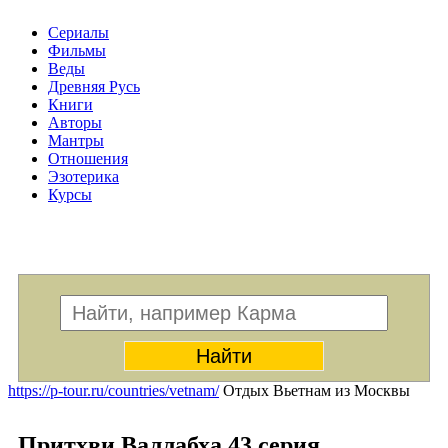
Сериалы
Фильмы
Веды
Древняя Русь
Книги
Авторы
Мантры
Отношения
Эзотерика
Курсы
Меню
https://p-tour.ru/countries/vetnam/
Отдых Вьетнам из Москвы
Притхви Валлабха 43 серия