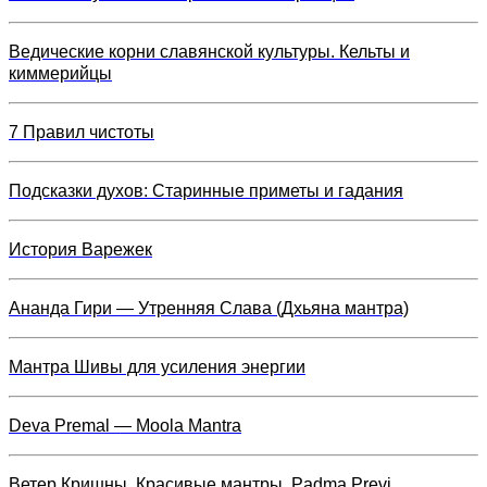
Ведические корни славянской культуры. Кельты и
киммерийцы
7 Правил чистоты
Подсказки духов: Старинные приметы и гадания
История Варежек
Ананда Гири — Утренняя Слава (Дхьяна мантра)
Мантра Шивы для усиления энергии
Deva Premal — Moola Mantra
Ветер Кришны. Красивые мантры. Padma Previ