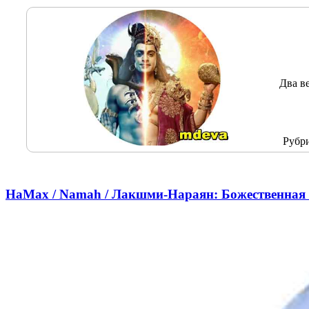
Два в
Рубр
НаМах / Namah / Лакшми-Нараян: Божественная 