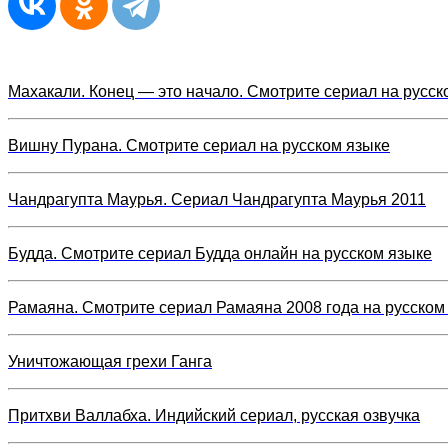
Махакали. Конец — это начало. Смотрите сериал на русск
Вишну Пурана. Смотрите сериал на русском языке
Чандрагупта Маурья. Сериал Чандрагупта Маурья 2011
Будда. Смотрите сериал Будда онлайн на русском языке
Рамаяна. Смотрите сериал Рамаяна 2008 года на русском
Уничтожающая грехи Ганга
Притхви Валлабха. Индийский сериал, русская озвучка