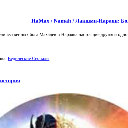
НаМах / Namah / Лакшми-Нараян: Бо
еличественных бога Махадев и Нараяна настоящие друзья и од
ика:
Ведические Сериалы
история