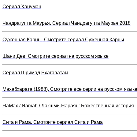
Сериал Хануман
Чандрагупта Маурья. Сериал Чандрагупта Маурья 2018
Суженная Карны. Смотрите сериал Суженная Карны
Шани Дев. Смотрите сериал на русском языке
Сериал Шримад Бхагаватам
Махабхарата (1988). Смотрите все серии на русском язык
НаМах / Namah / Лакшми-Нараян: Божественная история
Сита и Рама. Смотрите сериал Сита и Рама