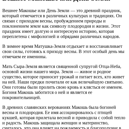
Вешнее Макошье или День Земли — это древний праздник,
который отмечается в различных культурах и традициях. Он
связан с приходом весны, пробуждением природы и
поклонением земле как символу плодородия и жизни. Этот
праздник имеет долгую и интересную историю, которая
переплетена с мифологией и обрядами различных народов.
В зимнее время Матушка-Земля отдыхает и восстанавливает
свои силы, готовясь к приходу весны. В этот особый день мы
отмечаем ее именины.
Мать Сыра-Земля является священной супругой Отца-Неба,
основой жизни нашего мира. Земля — живое и родное
существо, которое приносит урожай и питает всех, кто живет
на ней. Наши предки почитали ее как величайшую святыню.
Они готовы были пролить свою кровь и клясться ее именем.
Богиня Макошь заботится о ней и является ее
покровительницей.
В древних славянских верованиях Макошь была богиней
весны и плодородия. Ее имя ассоциировалось с птицей
кукшей, которая прилетала весной и приводила с собой тепло
и радость. Макошь защищала женщин и материнство,
считалось, что она влияет на рождаемость и благополучие в