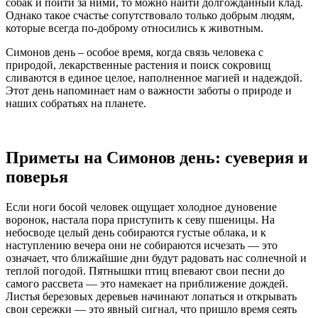
собак и пойти за ними, то можно найти долгожданный клад.
Однако такое счастье сопутствовало только добрым людям,
которые всегда по-доброму относились к животным.
Симонов день – особое время, когда связь человека с
природой, лекарственные растения и поиск сокровищ
сливаются в единое целое, наполненное магией и надеждой.
Этот день напоминает нам о важности заботы о природе и
наших собратьях на планете.
Приметы на Симонов день: суеверия и
поверья
Если ноги босой человек ощущает холодное дуновение
воронок, настала пора приступить к севу пшеницы. На
небосводе целый день собираются густые облака, и к
наступлению вечера они не собираются исчезать — это
означает, что ближайшие дни будут радовать нас солнечной и
теплой погодой. Пятнышки птиц впевают свои песни до
самого рассвета — это намекает на приближение дождей.
Листья березовых деревьев начинают лопаться и открывать
свои сережки — это явный сигнал, что пришло время сеять