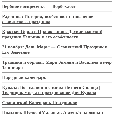
Вербное воскресенье — Вербохлест
Радоница: История, особенности и значение
славянского праздника
Красная Горка в Православии. Дохристианский
праздник Лельник и его особенности
21 ноября: День Мары — Славянский Праздник и
Его Значение
Традиции и обряды: Мара Зимняя и Васильев вечер
13 января
Народный календарь
Купала: Бог славян и символ Летнего Солнца |
Традиции, мифы и празднование Дня Купала
Славянский Календарь Праздников
Праздник Щедрец(Маланья, Авсень): народный