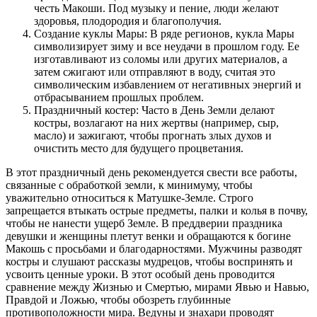
честь Макоши. Под музыку и пение, люди желают
здоровья, плодородия и благополучия.
Создание куклы Мары: В ряде регионов, кукла Мары
символизирует зиму и все неудачи в прошлом году. Ее
изготавливают из соломы или других материалов, а
затем сжигают или отправляют в воду, считая это
символическим избавлением от негативных энергий и
отбрасыванием прошлых проблем.
Праздничный костер: Часто в День Земли делают
костры, возлагают на них жертвы (например, сыр,
масло) и зажигают, чтобы прогнать злых духов и
очистить место для будущего процветания.
В этот праздничный день рекомендуется свести все работы,
связанные с обработкой земли, к минимуму, чтобы
уважительно относиться к Матушке-Земле. Строго
запрещается втыкать острые предметы, палки и колья в почву,
чтобы не нанести ущерб Земле. В преддверии праздника
девушки и женщины плетут венки и обращаются к богине
Макошь с просьбами и благодарностями. Мужчины разводят
костры и слушают рассказы мудрецов, чтобы воспринять и
усвоить ценные уроки. В этот особый день проводится
сравнение между Жизнью и Смертью, мирами Явью и Навью,
Правдой и Ложью, чтобы обозреть глубинные
противоположности мира. Ведуны и знахари проводят