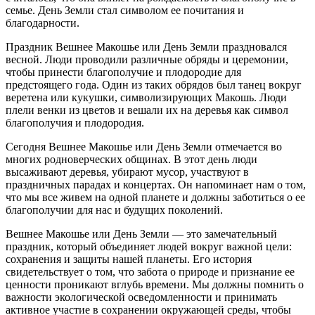
семье. День Земли стал символом ее почитания и
благодарности.
Праздник Вешнее Макошье или День Земли праздновался
весной. Люди проводили различные обряды и церемонии,
чтобы принести благополучие и плодородие для
предстоящего года. Один из таких обрядов был танец вокруг
веретена или кукушки, символизирующих Макошь. Люди
плели венки из цветов и вешали их на деревья как символ
благополучия и плодородия.
Сегодня Вешнее Макошье или День Земли отмечается во
многих родноверческих общинах. В этот день люди
высаживают деревья, убирают мусор, участвуют в
праздничных парадах и концертах. Он напоминает нам о том,
что мы все живем на одной планете и должны заботиться о ее
благополучии для нас и будущих поколений.
Вешнее Макошье или День Земли — это замечательный
праздник, который объединяет людей вокруг важной цели:
сохранения и защиты нашей планеты. Его история
свидетельствует о том, что забота о природе и признание ее
ценности проникают вглубь времени. Мы должны помнить о
важности экологической осведомленности и принимать
активное участие в сохранении окружающей среды, чтобы