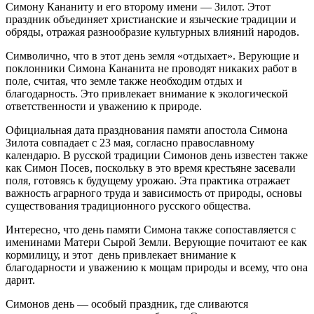
Симону Кананиту и его второму имени — Зилот. Этот
праздник объединяет христианские и языческие традиции и
обряды, отражая разнообразие культурных влияний народов.
Символично, что в этот день земля «отдыхает». Верующие и
поклонники Симона Кананита не проводят никаких работ в
поле, считая, что земле также необходим отдых и
благодарность. Это привлекает внимание к экологической
ответственности и уважению к природе.
Официальная дата празднования памяти апостола Симона
Зилота совпадает с 23 мая, согласно православному
календарю. В русской традиции Симонов день известен также
как Симон Посев, поскольку в это время крестьяне засевали
поля, готовясь к будущему урожаю. Эта практика отражает
важность аграрного труда и зависимость от природы, основы
существования традиционного русского общества.
Интересно, что день памяти Симона также сопоставляется с
именинами Матери Сырой Земли. Верующие почитают ее как
кормилицу, и этот день привлекает внимание к
благодарности и уважению к мощам природы и всему, что она
дарит.
Симонов день — особый праздник, где сливаются