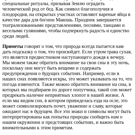
специальные ритуалы, призывая Землю оградить
человеческий род от бед. Как символ благополучия и
плодородия, на открытых участках оставляют вареные яйца в
качестве дара для богини Макошь. Праздник завершается
театрализованными представлениями, песнями, танцами и
веселыми гуляниями, чтобы подчеркнуть радость и единство
среди людей.
Приметы
говорят о том, что природа всегда пытается нам
дать подсказку о том, что произойдет. Если утром трава сухая,
это является предвестником наступающего дождя к вечеру.
Мы можем также обратить внимание на свои сны в эту ночь,
поскольку они могут быть вещими и содержать
предупреждения о будущих событиях. Например, если в
наших снах появляются искры, это может указывать на то, что
погода изменится. Также можно обратить внимание на сны, в
которых мы подбираем по дороге попутчика, такой сон может
предрекать наличие неприятных хлопот в нашей жизни. А
если мы видим сон, в котором привиделась езда на осле, это
может символизировать почет, уважение и славу, которые
ожидают нас в будущем. Все эти знаки и символы могут быть
интерпретированы как попытка природы сообщить нам о
нашем окружении и предстоящих событиях, и важно быть
внимательными к этим приметам.