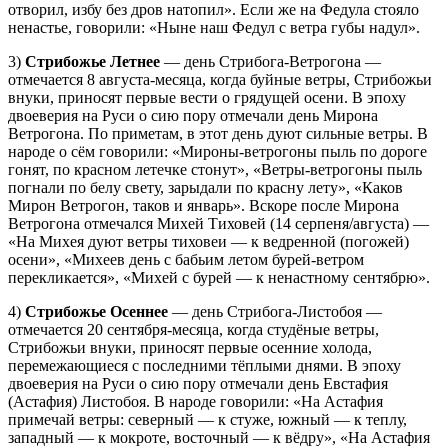
отворил, избу без дров натопил». Если же на Федула стояло
ненастье, говорили: «Ныне наш Федул с ветра губы надул».
3)
Стрибожье Летнее
— день Стрибога-Ветрогона —
отмечается 8 августа-месяца, когда буйные ветры, Стрибожьи
внуки, приносят первые вести о грядущей осени. В эпоху
двоеверия на Руси о сию пору отмечали день Мирона
Ветрогона. По приметам, в этот день дуют сильные ветры. В
народе о сём говорили: «Мироны-ветрогоны пыль по дороге
гонят, по красном летечке стонут», «Ветры-ветрогоны пыль
погнали по белу свету, зарыдали по красну лету», «Каков
Мирон Ветрогон, таков и январь». Вскоре после Мирона
Ветрогона отмечался Михей Тиховей (14 серпеня/августа) —
«На Михея дуют ветры тиховеи — к ведренной (погожей)
осени», «Михеев день с бабьим летом бурей-ветром
перекликается», «Михей с бурей — к ненастному сентябрю».
4)
Стрибожье Осеннее
— день Стрибога-Листобоя —
отмечается 20 сентября-месяца, когда студёные ветры,
Стрибожьи внуки, приносят первые осенние холода,
перемежающиеся с последними тёплыми днями. В эпоху
двоеверия на Руси о сию пору отмечали день Евстафия
(Астафия) Листобоя. В народе говорили: «На Астафия
примечай ветры: северный — к стуже, южный — к теплу,
западный — к мокроте, восточный — к вёдру», «На Астафия