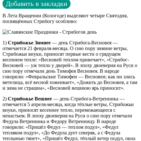
Добавить в закладки
В Лета Вращении (Кологоде) выделяют четыре Святодня,
посвящённых Стрибогу особливо:
1)
Стрибожье Зимнее
— день Стрибога-Весновея —
отмечается 21 февраля-месяца. О сию пору зимние ветры,
Стрибожьи внуки, приносят первые вести о грядущем
весеннем тепле: «Весновей теплом привечает», «Стрибог-
Весновей — уж тепло у дверей». В эпоху двоеверия на Руси о
сию пору отмечали день Тимофея Весновея. В народе
говорили: «Февральские Тимофеи — Весновеи; как ни злись
метелица, всё весной повеивает», «Дожить до Весновея, а там
и зима не страшна», «Весновей вешнюю ярь приносит».
2)
Стрибожье Вешнее
— день Стрибога-Ветренника —
отмечается 5 апреля-месяца, когда тёплые ветры, Стрибожьи
внуки, приносят весеннее тепло, перемежающееся с
ненастьем. В эпоху двоеверия на Руси о сию пору отмечали
Федула Ветренника и Федору Ветренницу. В народе
говорили: «Пришёл Федул — теплом подул», «Федул
тепляком подул», «До Федула дует северяк, а с Федула
теплынью тянет», «Пришёл Федул, тёплый ветер подул, окна