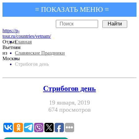
≡ ПОКАЗАТЬ МЕНЮ ≡
https://p-
tour.ru/countries/vetnam/
Отдых
Главная
Вьетнам
»
из
Славянские Праздники
Москвы
»
Стрибогов день
Стрибогов день
19 января, 2019
674 просмотров