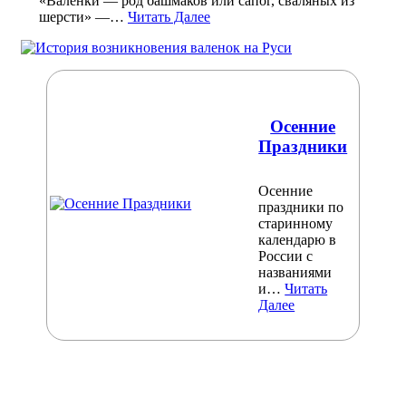
«Валенки — род башмаков или сапог, сваляных из
шерсти» —…
Читать Далее
Осенние
Праздники
Осенние
праздники по
старинному
календарю в
России с
названиями
и…
Читать
Далее