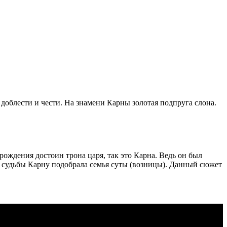
доблести и чести. На знамени Карны золотая подпруга слона.
ождения достоин трона царя, так это Карна. Ведь он был
ю судьбы Карну подобрала семья суты (возницы). Данный сюжет