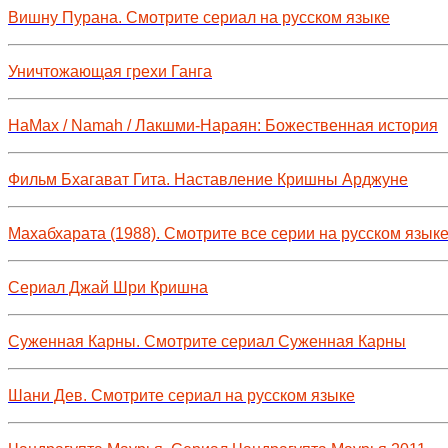
Вишну Пурана. Смотрите сериал на русском языке
Уничтожающая грехи Ганга
НаМах / Namah / Лакшми-Нараян: Божественная история
Фильм Бхагават Гита. Наставление Кришны Арджуне
Махабхарата (1988). Смотрите все серии на русском язык
Сериал Джай Шри Кришна
Суженная Карны. Смотрите сериал Суженная Карны
Шани Дев. Смотрите сериал на русском языке