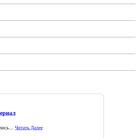
сериал
нулись…
Читать Далее