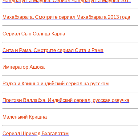
Чандрагупта Маурья. Сериал Чандрагупта Маурья 2011
Махабхарата. Смотрите сериал Махабхарата 2013 года
Сериал Сын Солнца Карна
Сита и Рама. Смотрите сериал Сита и Рама
Император Ашока
Радха и Кришна индийский сериал на русском
Притхви Валлабха. Индийский сериал, русская озвучка
Маленький Кришна
Сериал Шримад Бхагаватам