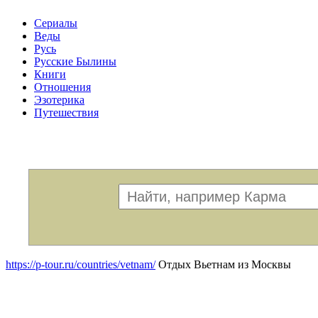
Сериалы
Веды
Русь
Русские Былины
Книги
Отношения
Эзотерика
Путешествия
Меню
https://p-tour.ru/countries/vetnam/
Отдых Вьетнам из Москвы