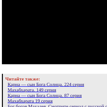
Читайте также:
Карна — сын Бога Солнца. 224 серия
Махабхарата. 149 серия
Карна — сын Бога Солнца. 87 серия
Махабхарата 19 серия
Бог богов Махадев. Смотрите сериал с русской о