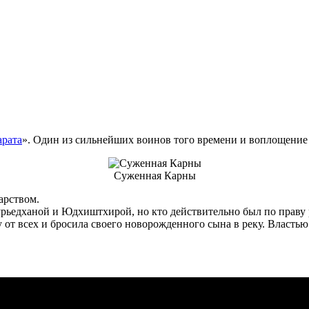
арата
». Один из сильнейших воинов того времени и воплощение 
Суженная Карны
арством.
ьедханой и Юдхиштхирой, но кто действительно был по праву р
 от всех и бросила своего новорожденного сына в реку. Власть