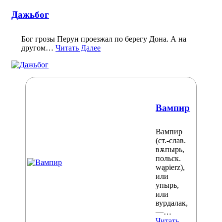
Дажьбог
Бог грозы Перун проезжал по берегу Дона. А на
другом…
Читать Далее
Вампир
Вампир
(ст.‑слав.
вѫпырь,
польск.
wąpierz),
или
упырь,
или
вурдалак,
—…
Читать