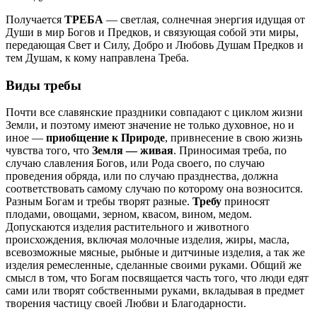
Получается
ТРЕБА
— светлая, солнечная энергия идущая от
Души в мир Богов и Предков, и связующая собой эти миры,
передающая Свет и Силу, Добро и Любовь Душам Предков и
тем Душам, к кому направлена Треба.
Виды требы
Почти все славянские праздники совпадают с циклом жизни
Земли, и поэтому имеют значение не только духовное, но и
иное —
приобщение к Природе
, привнесение в свою жизнь
чувства того, что
Земля — живая
. Приносимая треба, по
случаю славления Богов, или Рода своего, по случаю
проведения обряда, или по случаю празднества, должна
соответствовать самому случаю по которому она возносится.
Разным Богам и требы творят разные.
Требу
приносят
плодами, овощами, зерном, квасом, вином, медом.
Допускаются изделия растительного и животного
происхождения, включая молочные изделия, жиры, масла,
всевозможные мясные, рыбные и дитчиные изделия, а так же
изделия ремесленные, сделанные своими руками. Общий же
смысл в том, что Богам посвящается часть того, что люди едят
сами или творят собственными руками, вкладывая в предмет
творения частицу своей Любви и Благодарности.