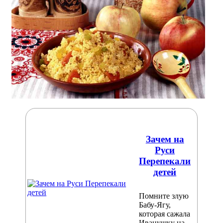
Зачем на
Руси
Перепекали
детей
Помните злую
Бабу-Ягу,
которая сажала
Иванушку на