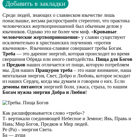
Добавить в закладки
Среди людей, знающих о славянском язычестве лишь
понаслышке, весьма распространён стереотип, что практика
человеческих жертвоприношений был обычным делом у
язычников. Однако это не более чем миф. «
Кровавые
человеческие жертвоприношения
» у славян существуют
исключительно в христианских поучениях «против
язычников». Язычники-славяне совершают требы Богам.
Треба
— это дарение энергий, которая происходит во время
свершения Обряда или иного святодейства.
Пища для Богов
и
Предков
наших отличается от пищи, которую потребляем
мы. Для наших
Пращуров треба
– это наше внимание, наша
ментальная энергия, Свет, Добро и Любовь, которое исходит
из наших Сердец, когда мы думаем и говорим о них. Если
демоны питаются
энергией боли, ужаса, страха, то нашим
Богам нужна энергия Добра и Любви
!
Как расшифровывается слово «треба»?
Т- вертикали соединяющей Небесное и Земное; Явь, Правь и
Навь; Мир Богов, Предков и Мир людей.
Ре (Ра) – энергия Света.
Ба — душа