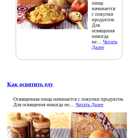
пища
начинается
с покупки
продуктов.
Для
освящения
никогда
не…
Читать
Далее
Как освятить еду
Освященная пища начинается с покупки продуктов.
Для освящения никогда не…
Читать Далее