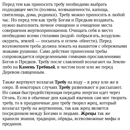
Перед тем как приносить требу необходимо выбрать
подходящее место (поляны, возвышенности, капища,
святилища, дома, родники). Требу можно приносить в любой
час. Но перед тем как требу Богам и Предкам воздавать,
нужно выполнить личное очищение и очищение места
совершения жертвоприношения. Очищать себя и место
необходимо всеми стихиями (водой- побрызгать, воздухом-
окурить, землей — посыпать и огнем- обнести). Перед
возложением треба должна лежать на вышитом с обережными
знаками рушнике. Само действие принесения требы
сопровождается определенными гимнами-прославлениями
Богов и Предков. Требу после славлений возлагают на Землю
либо на
Камень Требный
, в чистом поле или же перед
Деревом священным.
Также жертвуют возлагая
Требу
на воду – в реку или же в
озеро. В некоторых случаях
Требу
развеивают и рассыпают.
Но самая быстродействующая передача энергии идет через
Огонь. Если в обычные дни каждый язычник сам мог творить
требу, то в праздничные дни требу творил жрец, который
возлагал требу на жертвенник, так как жрец является
посредником между Богами и людьми.
Жрецы
так же
хранили знания, традиции, обряды, всевозможные мифы и
предания.