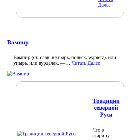
Далее
Вампир
Вампир (ст.‑слав. вѫпырь, польск. wąpierz), или
упырь, или вурдалак, —…
Читать Далее
Традиции
северной
Руси
Что в
старину