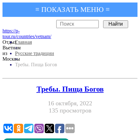
≡ ПОКАЗАТЬ МЕНЮ ≡
https://p-
tour.ru/countries/vetnam/
Отдых
Главная
Вьетнам
»
из
Русские традиции
Москвы
»
Требы. Пища Богов
Требы. Пища Богов
16 октября, 2022
135 просмотров