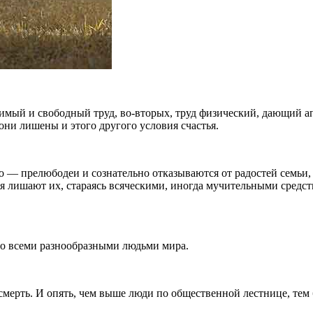
бимый и свободный труд, во-вторых, труд физический, дающий а
они лишены и этого другого условия счастья.
о — прелюбодеи и сознательно отказываются от радостей семьи, 
себя лишают их, стараясь всяческими, иногда мучительными средс
 со всеми разнообразными людьми мира.
 смерть. И опять, чем выше люди по общественной лестнице, тем