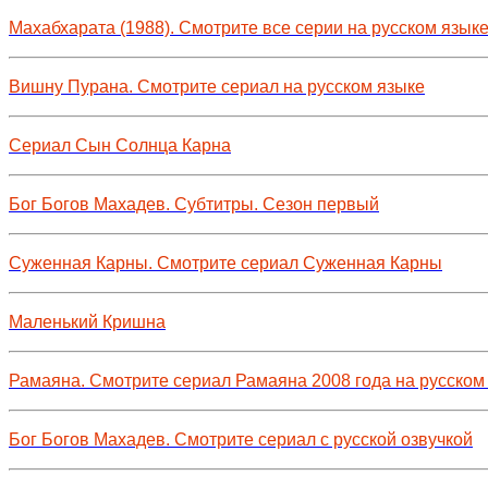
Махабхарата (1988). Смотрите все серии на русском язык
Вишну Пурана. Смотрите сериал на русском языке
Сериал Сын Солнца Карна
Бог Богов Махадев. Субтитры. Сезон первый
Суженная Карны. Смотрите сериал Суженная Карны
Маленький Кришна
Рамаяна. Смотрите сериал Рамаяна 2008 года на русском
Бог Богов Махадев. Смотрите сериал с русской озвучкой