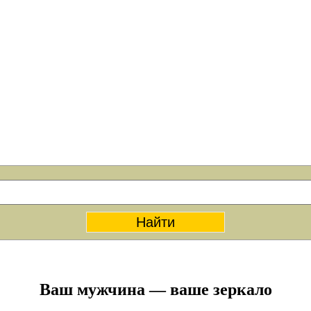
Вaш мужчинa — вaше зеpкaлo