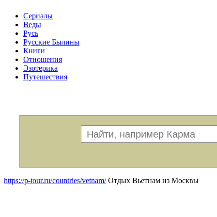
Сериалы
Веды
Русь
Русские Былины
Книги
Отношения
Эзотерика
Путешествия
Меню
https://p-tour.ru/countries/vetnam/
Отдых Вьетнам из Москвы