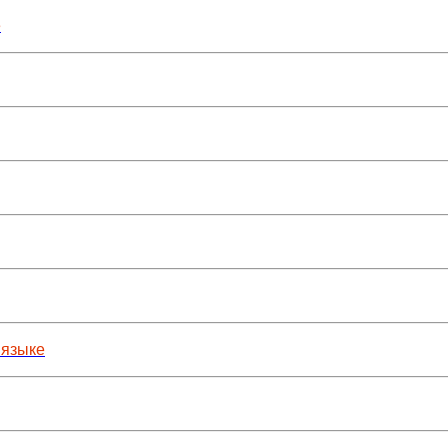
е
 языке