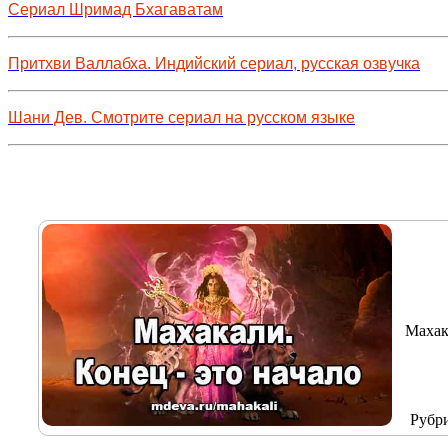
Сериал Шримад Бхагаватам
Притхви Валлабха. Индийский сериал, русская озвучка
Шани Дев. Смотрите сериал на русском языке
Махак
Рубр