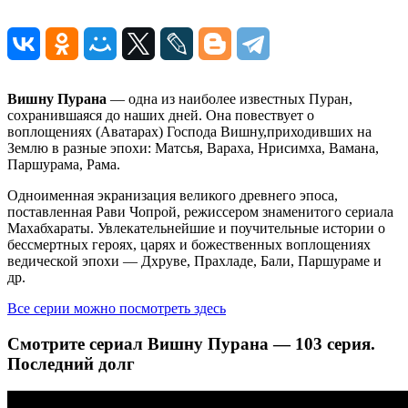
Вишну Пурана
— одна из наиболее известных Пуран,
сохранившаяся до наших дней. Она повествует о
воплощениях (Аватарах) Господа Вишну,приходивших на
Землю в разные эпохи: Матсья, Вараха, Нрисимха, Вамана,
Паршурама, Рама.
Одноименная экранизация великого древнего эпоса,
поставленная Рави Чопрой, режиссером знаменитого сериала
Махабхараты. Увлекательнейшие и поучительные истории о
бессмертных героях, царях и божественных воплощениях
ведической эпохи — Дхруве, Прахладе, Бали, Паршураме и
др.
Все серии можно посмотреть здесь
Смотрите сериал Вишну Пурана — 103 серия.
Последний долг