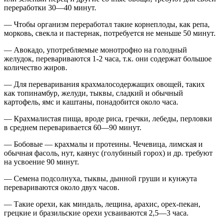
переработки 30—40 минут.
— Чтобы организм переработал такие корнеплоды, как репа,
морковь, свекла и пастернак, потребуется не меньше 50 минут.
— Авокадо, употребляемые монотрофно на голодный
желудок, перевариваются 1-2 часа, т.к. они содержат большое
количество жиров.
— Для переваривания крахмалосодержащих овощей, таких
как топинамбур, желуди, тыквы, сладкий и обычный
картофель, ямс и каштаны, понадобится около часа.
— Крахмалистая пища, вроде риса, гречки, лебеды, перловки
в среднем переваривается 60—90 минут.
— Бобовые — крахмалы и протеины. Чечевица, лимская и
обычная фасоль, нут, каянус (голубиный горох) и др. требуют
на усвоение 90 минут.
— Семена подсолнуха, тыквы, дынной груши и кунжута
перевариваются около двух часов.
— Такие орехи, как миндаль, лещина, арахис, орех-пекан,
грецкие и бразильские орехи усваиваются 2,5—3 часа.