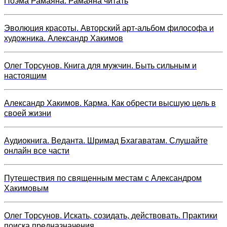
Поэма Рамаяна. Рамаяна читать
Эволюция красоты. Авторский арт-альбом философа и
художника. Александр Хакимов
Олег Торсунов. Книга для мужчин. Быть сильным и
настоящим
Александр Хакимов. Карма. Как обрести высшую цель в
своей жизни
Аудиокнига. Веданта. Шримад Бхагаватам. Слушайте
онлайн все части
Путешествия по священным местам с Александром
Хакимовым
Олег Торсунов. Искать, созидать, действовать. Практики
поиска предназначения