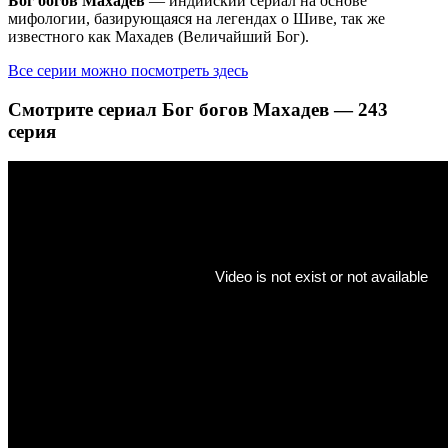
Бог богов Махадев
— индийский сериал на основе
мифологии, базирующаяся на легендах о Шиве, так же
известного как Махадев (Величайший Бог).
Все серии можно посмотреть здесь
Смотрите сериал Бог богов Махадев — 243
серия