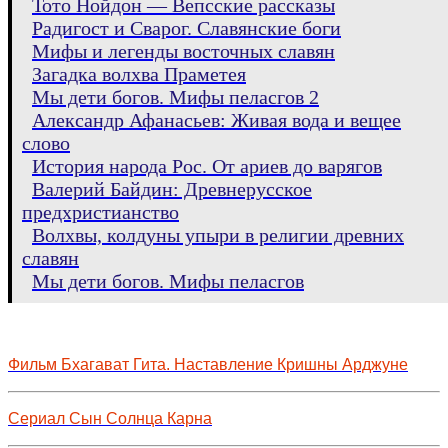
Тото Нойдон — Вепсские рассказы
Радигост и Сварог. Славянские боги
Мифы и легенды восточных славян
Загадка волхва Праметея
Мы дети богов. Мифы пеласгов 2
Александр Афанасьев: Живая вода и вещее
слово
История народа Рос. От ариев до варягов
Валерий Байдин: Древнерусское
предхристианство
Волхвы, колдуны упыри в религии древних
славян
Мы дети богов. Мифы пеласгов
Фильм Бхагават Гита. Наставление Кришны Арджуне
Сериал Сын Солнца Карна