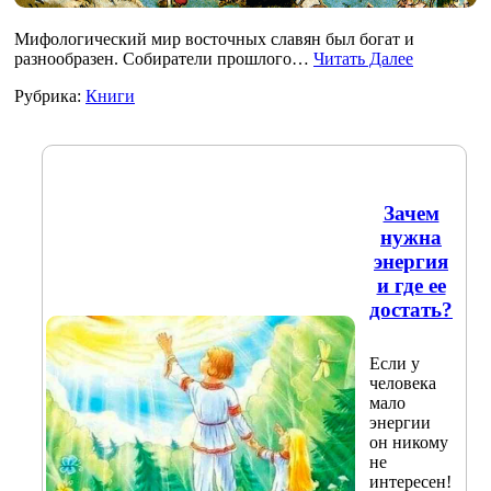
Мифологический мир восточных славян был богат и
разнообразен. Собиратели прошлого…
Читать Далее
Рубрика:
Книги
Зачем
нужна
энергия
и где ее
достать?
Если у
человека
мало
энергии
он никому
не
интересен!