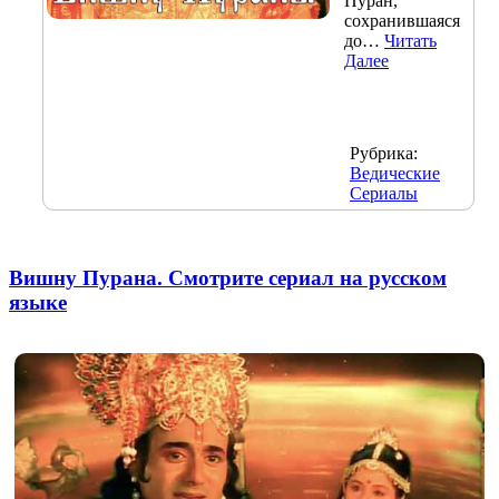
Пуран,
сохранившаяся
до…
Читать
Далее
Рубрика:
Ведические
Сериалы
Вишну Пурана. Смотрите сериал на русском
языке