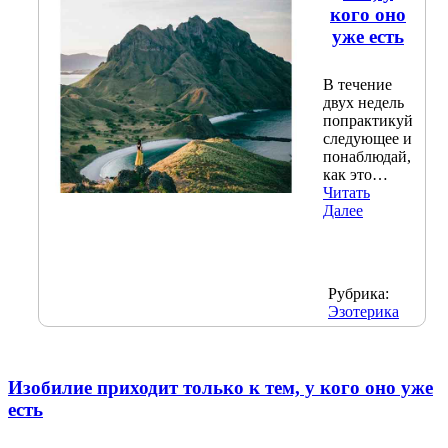
кого оно
уже есть
В течение
двух недель
попрактикуй
следующее и
понаблюдай,
как это…
Читать
Далее
Рубрика:
Эзотерика
Изобилие приходит только к тем, у кого оно уже
есть