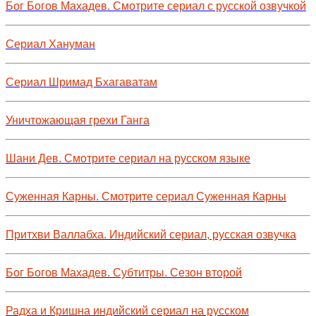
Бог Богов Махадев. Смотрите сериал с русской озвучкой
Сериал Хануман
Сериал Шримад Бхагаватам
Уничтожающая грехи Ганга
Шани Дев. Смотрите сериал на русском языке
Суженная Карны. Смотрите сериал Суженная Карны
Притхви Валлабха. Индийский сериал, русская озвучка
Бог Богов Махадев. Субтитры. Сезон второй
Радха и Кришна индийский сериал на русском