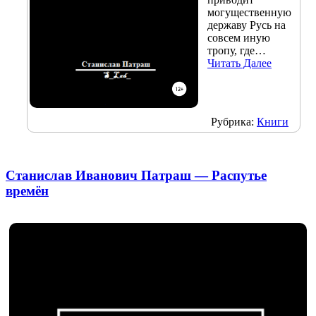
могущественную
державу Русь на
совсем иную
тропу, где…
Читать Далее
Рубрика:
Книги
Станислав Иванович Патраш — Распутье
времён