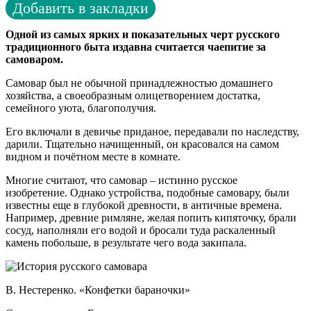
Добавить в закладки
Одной из самых ярких и показательных черт русского
традиционного быта издавна считается чаепитие за
самоваром.
Самовар был не обычной принадлежностью домашнего
хозяйства, а своеобразным олицетворением достатка,
семейного уюта, благополучия.
Его включали в девичье приданое, передавали по наследству,
дарили. Тщательно начищенный, он красовался на самом
видном и почётном месте в комнате.
Многие считают, что самовар – истинно русское
изобретение. Однако устройства, подобные самовару, были
известны еще в глубокой древности, в античные времена.
Например, древние римляне, желая попить кипяточку, брали
сосуд, наполняли его водой и бросали туда раскаленный
камень побольше, в результате чего вода закипала.
В. Нестеренко. «Конфетки бараночки»