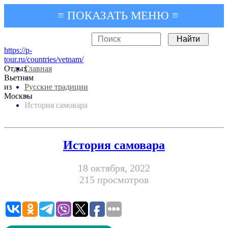
≡ ПОКАЗАТЬ МЕНЮ ≡
https://p-
tour.ru/countries/vetnam/
Отдых
Главная
Вьетнам
»
из
Русские традиции
Москвы
»
История самовара
История самовара
18 октября, 2022
215 просмотров