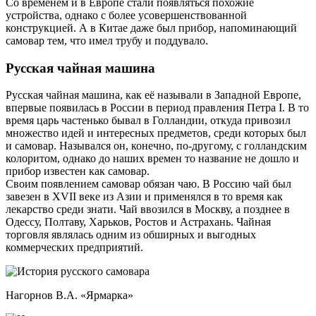
Со временем и в Европе стали появляться похожие
устройства, однако с более усовершенствованной
конструкцией. А в Китае даже был прибор, напоминающий
самовар тем, что имел трубу и поддувало.
Русская чайная машина
Русская чайная машина, как её называли в Западной Европе,
впервые появилась в России в период правления Петра I. В то
время царь частенько бывал в Голландии, откуда привозил
множество идей и интересных предметов, среди которых был
и самовар. Назывался он, конечно, по-другому, с голландским
колоритом, однако до наших времен то название не дошло и
прибор известен как самовар.
Своим появлением самовар обязан чаю. В Россию чай был
завезен в XVII веке из Азии и применялся в то время как
лекарство среди знати. Чай ввозился в Москву, а позднее в
Одессу, Полтаву, Харьков, Ростов и Астрахань. Чайная
торговля являлась одним из обширных и выгодных
коммерческих предприятий.
Нагорнов В.А. «Ярмарка»