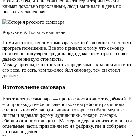
В связи с тем, что на большей части территории России
климат довольно прохладный, люди выпивали в день по
нескольку чашек чая.
Корзухин А.Воскпесный день
Помимо этого, теплом самовара можно было вполне неплохо
прогреть помещение. Все это привело к тому, что самовар
стал очень популярен среди народа, даже несмотря на свою
далеко не низкую стоимость.
Между прочим, его стоимость определялась в зависимости от
его веса, то есть, чем тяжелее был самовар, тем он стоил
дороже.
Изготовление самовара
Изготовление самовара — процесс достаточно трудоёмкий. В
его производстве были задействованы рабочие различных
специальностей: наводильщики, которые сгибали медные
листы и задавали форму, лудильщики, токари, слесари,
сборщики и чистильщики. Мастера в деревнях изготавливали
отдельные части, привозили их на фабрику, где и собирали
готовые изделия.