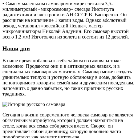
•
Самым маленьким самоваром в мире считался 3,5-
миллиметровый «микросамовар» слесаря Института
радиотехники и электроники АН СССР В. Васюренко. Он
рассчитан на кипячение 1 капли воды. Однако абслютный
рекорд установил «российский Левша», мастер
микроминиатюры Николай Алдунин. Его самовар высотой
всего 1,2 мм! Изготовлен из золота и состоит из 12 деталей.
Наши дни
В наше время побаловать себя чайком из самовара тоже
возможно. Продаются они и в антикварных лавках, и в
специальных самоварных магазинах. Самовар может создать
удивительно теплую и уютную обстановку в доме, добавить
неповторимого колорита семейным и дружеским посиделкам,
напомнить о давно забытых, но таких приятных русских
традициях.
Сегодня в жизни современного человека самовар не является
обязательным атрибутом, который должен находиться на
столе, когда вся семья собирается вместе. Скорее, он
представляет собой диковинку, которую довольно часто
приобретают как элемент интерьера.