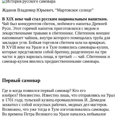
Жданов Владимир Юрьевич, “Мартовское солнце”
В XIX веке чай стал русским национальным напитком.
Чай был конкурентом сбитня, любимого напитка Древней
Руси. Этот горячий напиток приготовлялся с медом и
лекарственными травами в сбитеннике. Сбитенник внешне
напоминает чайник, внутри которого помещалась труба для
закладки угля. Бойкая торговля сбитнем шла на ярмарках.
В XVIII веке на Урале и в Туле появились самовары-кухни,
которые представляли собой братину, разделенную на три
части: в двух варилась пища, в третьей — чай. Сбитенник и
самовар-кухня явились предшественниками самовара.
Первый самовар
Где и когда появился первый самовар? Кто его
изобрел? Неизвестно. Известно лишь, что отправляясь на Урал
в 1701 году, тульский кузнец-промышленник И. Демидов
захватил с собой искусных рабочих, медных дел мастеров.
Возможно, что уже тогда в Туле изготавливались самовары.
Во времена Петра Великого на Урале началось небывалое