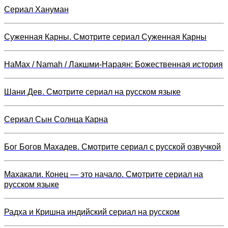
Сериал Хануман
Суженная Карны. Смотрите сериал Суженная Карны
НаМах / Namah / Лакшми-Нараян: Божественная история
Шани Дев. Смотрите сериал на русском языке
Сериал Сын Солнца Карна
Бог Богов Махадев. Смотрите сериал с русской озвучкой
Махакали. Конец — это начало. Смотрите сериал на
русском языке
Радха и Кришна индийский сериал на русском