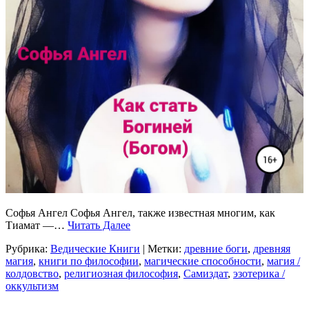
Софья Ангел Софья Ангел, также известная многим, как
Тиамат —…
Читать Далее
Рубрика:
Ведические Книги
| Метки:
древние боги
,
древняя
магия
,
книги по философии
,
магические способности
,
магия /
колдовство
,
религиозная философия
,
Самиздат
,
эзотерика /
оккультизм