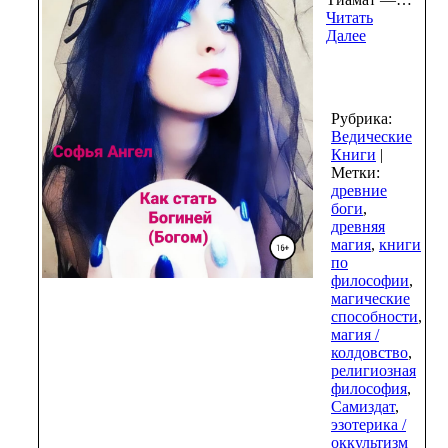
Читать
Далее
Рубрика:
Ведические
Книги
|
Метки:
древние
боги
,
древняя
магия
,
книги
по
философии
,
магические
способности
,
магия /
колдовство
,
религиозная
философия
,
Самиздат
,
эзотерика /
оккультизм