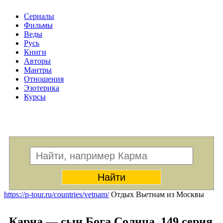
Сериалы
Фильмы
Веды
Русь
Книги
Авторы
Мантры
Отношения
Эзотерика
Курсы
Меню
https://p-tour.ru/countries/vetnam/
Отдых Вьетнам из Москвы
Карна — сын Бога Солнца. 149 серия