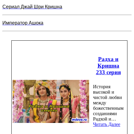
Сериал Джай Шри Кришна
Император Ашока
Радха и
Кришна
233 серия
История
высокой и
чистой любви
между
божественным
созданиями
Радхой и…
Читать Далее