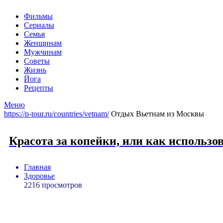
Фильмы
Сериалы
Семья
Женщинам
Мужчинам
Советы
Жизнь
Йога
Рецепты
Меню
https://p-tour.ru/countries/vetnam/
Отдых Вьетнам из Москвы
Красота за копейки, или как использо
Главная
Здоровье
2216 просмотров