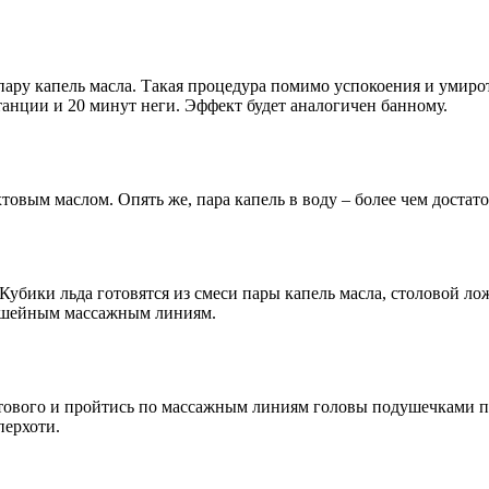
 пару капель масла. Такая процедура помимо успокоения и умир
танции и 20 минут неги. Эффект будет аналогичен банному.
вым маслом. Опять же, пара капель в воду – более чем достато
Кубики льда готовятся из смеси пары капель масла, столовой л
и шейным массажным линиям.
хтового и пройтись по массажным линиям головы подушечками па
перхоти.