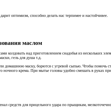
дарит оптимизм, способно делать нас терпимее и настойчивее.
зования маслом
ами колдовать над приготовлением снадобья из нескольких элем
аски, гель для душа т.д.
ли домашнюю маску, борются с угревой сыпью. Чтобы помочь ст
то ночного крема. При мытье головы удобно смешать в руках п
енал средств для прицельного удара по прыщикам, мелкоточечной