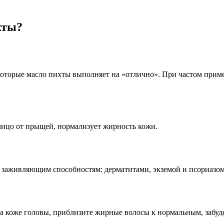
хты?
 которые масло пихты выполняет на «отлично». При частом приме
лицо от прыщей, нормализует жирность кожи.
 заживляющим способностям: дерматитами, экземой и псориазом,
а коже головы, приблизите жирные волосы к нормальным, забуде