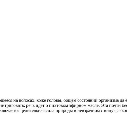
щееся на волосах, коже головы, общем состоянии организма да е
е интриговать: речь идет о пихтовом эфирном масле. Эта почти 
аключается целительная сила природы в невзрачном с виду флак