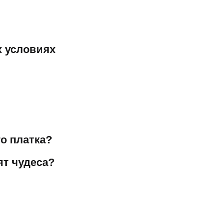
х условиях
о платка?
ят чудеса?