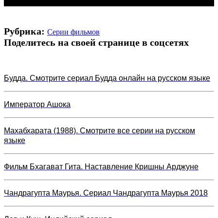
Рубрика:
Серии фильмов
Поделитесь на своей странице в соцсетях
Будда. Смотрите сериал Будда онлайн на русском языке
Император Ашока
Махабхарата (1988). Смотрите все серии на русском
языке
Фильм Бхагават Гита. Наставление Кришны Арджуне
Чандрагупта Маурья. Сериал Чандрагупта Маурья 2018