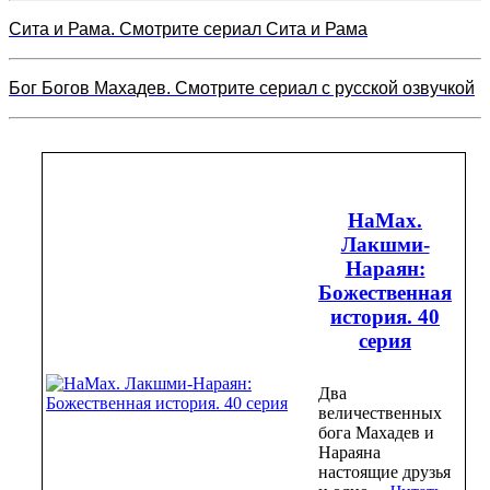
Сита и Рама. Смотрите сериал Сита и Рама
Бог Богов Махадев. Смотрите сериал с русской озвучкой
НаМах.
Лакшми-
Нараян:
Божественная
история. 40
серия
Два
величественных
бога Махадев и
Нараяна
настоящие друзья