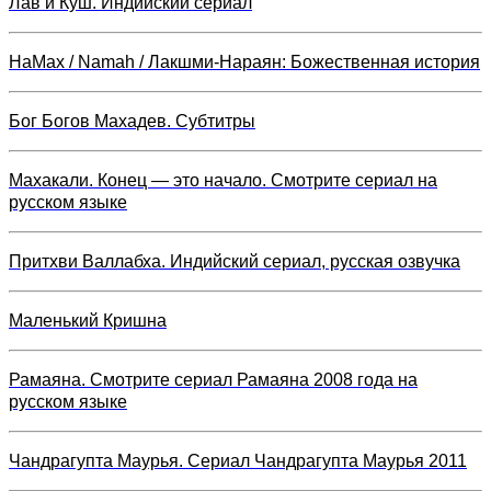
Лав и Куш. Индийский сериал
НаМах / Namah / Лакшми-Нараян: Божественная история
Бог Богов Махадев. Субтитры
Махакали. Конец — это начало. Смотрите сериал на
русском языке
Притхви Валлабха. Индийский сериал, русская озвучка
Маленький Кришна
Рамаяна. Смотрите сериал Рамаяна 2008 года на
русском языке
Чандрагупта Маурья. Сериал Чандрагупта Маурья 2011