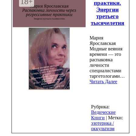
практики.
Энергии
третьего
тысячелетия
Мария
Ярославская
Модные веяния
времени — это
распаковка
личности
специалистами
таргетологами…
Читать Далее
Рубрика:
Ведические
Книги
| Метки:
эзотерика /
оккультизм