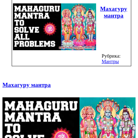
Махагуру
мантра
Рубрика:
Мантры
Махагуру мантра