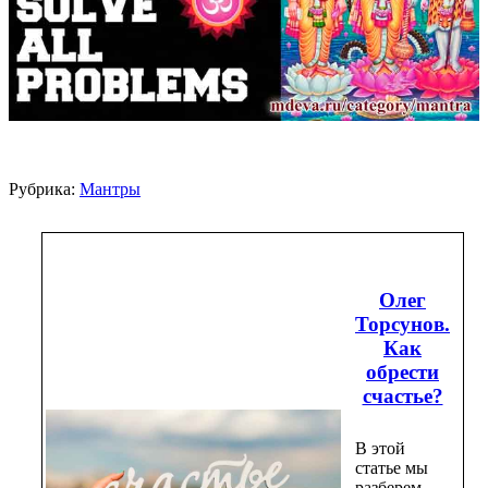
Рубрика:
Мантры
Олег
Торсунов.
​Как
обрести
счастье?
В этой
статье мы
разберем