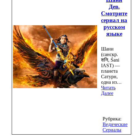
Дев.
Смотрите
сериал на
русском
языке
Шани
(санскр.
शनि, Śani
IAST) —
планета
Сатурн,
одна из…
Читать
Далее
Рубрика:
Ведические
Сериалы