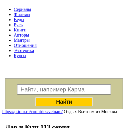
Сериалы
Фильмы
Веды
Русь
Книги
Авторы
Мантры
Отношения
Эзотерика
Курсы
Меню
https://p-tour.ru/countries/vetnam/
Отдых Вьетнам из Москвы
Лав и Куш 113 серия