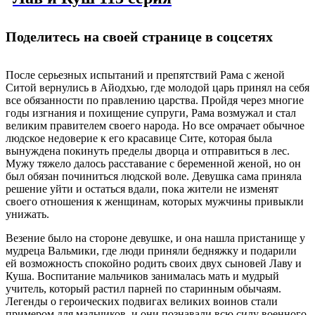
Поделитесь на своей странице в соцсетях
После серьезных испытаний и препятствий Рама с женой
Ситой вернулись в Айодхью, где молодой царь принял на себя
все обязанности по правлению царства. Пройдя через многие
годы изгнания и похищение супруги, Рама возмужал и стал
великим правителем своего народа. Но все омрачает обычное
людское недоверие к его красавице Сите, которая была
вынуждена покинуть пределы дворца и отправиться в лес.
Мужу тяжело далось расставание с беременной женой, но он
был обязан починиться людской воле. Девушка сама приняла
решение уйти и остаться вдали, пока жители не изменят
своего отношения к женщинам, которых мужчины привыкли
унижать.
Везение было на стороне девушке, и она нашла пристанище у
мудреца Вальмики, где люди приняли бедняжку и подарили
ей возможность спокойно родить своих двух сыновей Лаву и
Куша. Воспитание мальчиков занималась мать и мудрый
учитель, который растил парней по старинным обычаям.
Легенды о героических подвигах великих воинов стали
примером для мальчиков, и они познавали всю силу военного