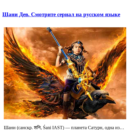
Шани Дев. Смотрите сериал на русском языке
Шани (санскр. शनि, Śani IAST) — планета Сатурн, одна из…